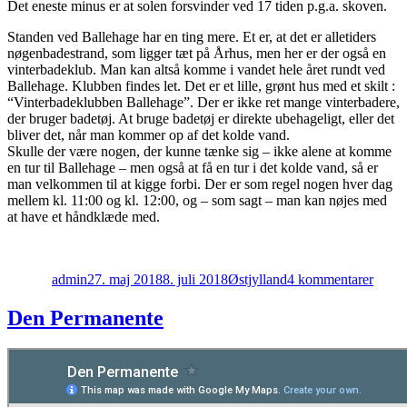
Det eneste minus er at solen forsvinder ved 17 tiden p.g.a. skoven.
Standen ved Ballehage har en ting mere. Et er, at det er alletiders
nøgenbadestrand, som ligger tæt på Århus, men her er der også en
vinterbadeklub. Man kan altså komme i vandet hele året rundt ved
Ballehage. Klubben findes let. Det er et lille, grønt hus med et skilt :
“Vinterbadeklubben Ballehage”. Der er ikke ret mange vinterbadere,
der bruger badetøj. At bruge badetøj er direkte ubehageligt, eller det
bliver det, når man kommer op af det kolde vand.
Skulle der være nogen, der kunne tænke sig – ikke alene at komme
en tur til Ballehage – men også at få en tur i det kolde vand, så er
man velkommen til at kigge forbi. Der er som regel nogen hver dag
mellem kl. 11:00 og kl. 12:00, og – som sagt – man kan nøjes med
at have et håndklæde med.
Forfatter
Udgivet
Kategorier
til
Balle
admin
27. maj 2018
8. juli 2018
Østjylland
4 kommentarer
Den Permanente