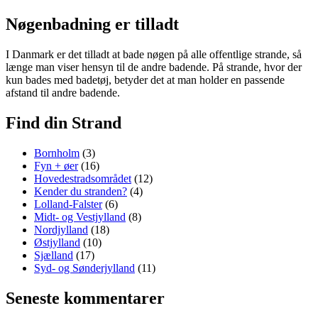
Samsø
Nøgenbadning er tilladt
I Danmark er det tilladt at bade nøgen på alle offentlige strande, så
længe man viser hensyn til de andre badende. På strande, hvor der
kun bades med badetøj, betyder det at man holder en passende
afstand til andre badende.
Find din Strand
Bornholm
(3)
Fyn + øer
(16)
Hovedestradsområdet
(12)
Kender du stranden?
(4)
Lolland-Falster
(6)
Midt- og Vestjylland
(8)
Nordjylland
(18)
Østjylland
(10)
Sjælland
(17)
Syd- og Sønderjylland
(11)
Seneste kommentarer