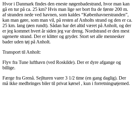
Hvor i Danmark findes den eneste nøgenbadestrand, hvor man kan
gå en tur på ca. 25 km? Hvis man lige ser bort fra de første 200 m.
af stranden nede ved havnen, som kaldes “Københavnerstranden”,
kan man gøre, som man vil, på resten af Anholts strand og den er ca.
25 km. lang (øen rundt). Sådan har det altid været på Anholt, og der
er jeg kommet hvert år siden jeg var dreng. Nordstrand er den mest
ugenerte strand. Der er klitter og gryder. Stort set alle mennesker
bader uden tøj på Anholt.
Transport til Anholt:
Flyv fra Tune lufthavn (ved Roskilde). Der er dyre afgange og
billige.
Færge fra Grenå. Sejlturen varer 3 1/2 time (en gang daglig). Der
må ikke medbringes biler til privat kørsel , kun i forretningsøjemed.