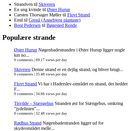
Strandven
til
Skiveren
En ung kvinde
til
Øster Hurup
Carsten Thorsager Møller
til
Flovt Strand
Emil
til
Grenå (Annebjerg plantage)
Bent Pedersen
til
Bøgested Rende
Populære strande
Øster Hurup
Nøgenbadestranden i Øster Hurup ligger nogle
km no...
0 comments
|
69.17 views per day
Skiveren
Denne strand er en dejlig strand, og bliver brugt...
0 comments
|
35.48 views per day
Flovt Strand
Vi har i Haderslev-området en strand, der hedder
F...
0 comments
|
34.66 views per day
Tisvilde – Stængehus
Stranden øst for Stængehus, omkring
”jydelinien”...
0 comments
|
32.48 views per day
Rødhus Strand
Nøgenbadestranden ligger ud for
skydeområdet melle...