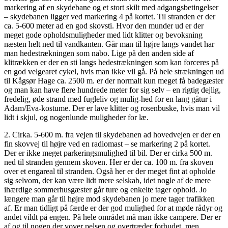
markering af en skydebane og et stort skilt med adgangsbetingelser
– skydebanen ligger ved markering 4 på kortet. Til stranden er der
ca. 5-600 meter ad en god skovsti. Hvor den munder ud er der
meget gode opholdsmuligheder med lidt klitter og bevoksning
næsten helt ned til vandkanten. Går man til højre langs vandet har
man hedestrækningen som nabo. Lige på den anden side af
klitrækken er der en sti langs hedestrækningen som kan forceres på
en god velgearet cykel, hvis man ikke vil gå. På hele strækningen ud
til Kågsør Hage ca. 2500 m. er der normalt kun meget få badegæster
og man kan have flere hundrede meter for sig selv – en rigtig dejlig,
fredelig, øde strand med fugleliv og mulig-hed for en lang gåtur i
Adam/Eva-kostume. Der er lave klitter og rosenbuske, hvis man vil
lidt i skjul, og nogenlunde muligheder for læ.
2. Cirka. 5-600 m. fra vejen til skydebanen ad hovedvejen er der en
fin skovvej til højre ved en radiomast – se markering 2 på kortet.
Der er ikke meget parkeringsmulighed til bil. Der er cirka 500 m.
ned til stranden gennem skoven. Her er der ca. 100 m. fra skoven
over et engareal til stranden. Også her er der meget fint at opholde
sig selvom, der kan være lidt mere selskab, idet nogle af de mere
ihærdige sommerhusgæster går ture og enkelte tager ophold. Jo
længere man går til højre mod skydebanen jo mere tager trafikken
af. Er man tidligt på færde er der god mulighed for at møde rådyr og
andet vildt på engen. På hele området må man ikke campere. Der er
af og til nogen der vover pelsen og overtræder forbudet, men