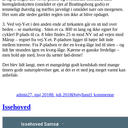
herregårdsskytten (området er ejet af Brattingsborg gods) er
temmeligt ihærdig og træffes jævnligt i området især om morgenen.
Her som alle steder gælder reglen om ikke at blive opdaget.
3. Ved vej-Y-et i den anden ende af trekanten går en sti ind over
heden – se markering . Stien er ca. 800 m lang og ikke egnet for
cykler! P-plads til ca. 8 biler findes 25 m mod NV ud ad vejen mod
Mårup – regnet fra vej-Y-et. P-pladsen ligger til højre lidt inde
mellem træerne. Fra P-pladsen er der en kvæg-låge ind til stien – og
lidt før stranden igen en kvæg-låge. Køerne er ganske fredelige –
men hold øje med, hvor du sætter fød-derne!
Det blev lidt langt, men et mangeårigt godt kendskab med mange
timers gode naturoplevelser gør, at det er et sted jeg meget varmt kan
anbefale.
Forfatter
Udgivet
Kategorier
til
Nordby
admin
27. maj 2018
8. juli 2018
Østjylland
1 kommentar
Hede
Issehoved