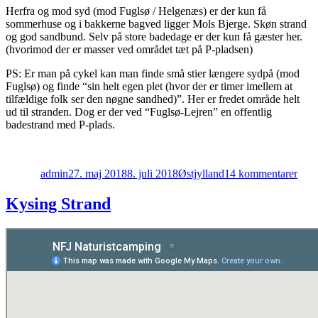
Herfra og mod syd (mod Fuglsø / Helgenæs) er der kun få
sommerhuse og i bakkerne bagved ligger Mols Bjerge. Skøn strand
og god sandbund. Selv på store badedage er der kun få gæster her.
(hvorimod der er masser ved området tæt på P-pladsen)
PS: Er man på cykel kan man finde små stier længere sydpå (mod
Fuglsø) og finde “sin helt egen plet (hvor der er timer imellem at
tilfældige folk ser den nøgne sandhed)”. Her er fredet område helt
ud til stranden. Dog er der ved “Fuglsø-Lejren” en offentlig
badestrand med P-plads.
Forfatter
Udgivet
Kategorier
til
Lyn
admin
27. maj 2018
8. juli 2018
Østjylland
14 kommentarer
Stra
Kysing Strand