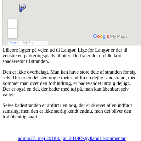
Lilleøre ligger på vejen ud til Langør. Lige før Langør er der til
venstre en parkeringsplads til biler. Derfra er der en lille kort
spadseretur til stranden.
Den er ikke overbelagt. Man kan have store dele af stranden for sig
selv. Der er en del sten nogle meter ud fra en dejlig sandstrand, men
kommer man over den forhindring, er badevandet utrolig dejligt.
Der er også en del, der bader med tøj på, man kan åbenbart selv
vælge.
Selve badestranden er anført i en bog, der er skrevet af en indfødt
samsing, men den er ikke særlig kendt endnu, men det bliver den
forhåbentlig snart.
Forfatter
Udgivet
Kategorier
til
Lilleøre
admin
27. maj 2018
8. juli 2018
Østjylland
1 kommentar
–