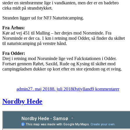
steder en stenbræmme lige i vandkanten, men der er en badebro
cirka midt på strandstykket.
Stranden ligger ud for NFJ Naturistcamping.
Fra Århus:
Kør ad vej 451 til Malling – her drejes mod Norsminde. Fra
Norsminde er der ca. 1 km i retning mod Odder, så finder du skiltet
til naturistcamping på venstre hånd.
Fra Odder:
Drej i retning mod Norsminde lige ved Falckstationen i Odder.
Fortsæt gennem Røhrt, Saxild, Rude og Kysing til skiltet mod
campingpladsen dukker op kort efter en stor ejendom og et sving.
Forfatter
Udgivet
Kategorier
til
Kysi
admin
27. maj 2018
8. juli 2018
Østjylland
9 kommentarer
Stran
Nordby Hede