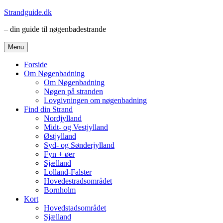
Videre
Strandguide.dk
til
– din guide til nøgenbadestrande
indhold
Menu
Forside
Om Nøgenbadning
Om Nøgenbadning
Nøgen på stranden
Lovgivningen om nøgenbadning
Find din Strand
Nordjylland
Midt- og Vestjylland
Østjylland
Syd- og Sønderjylland
Fyn + øer
Sjælland
Lolland-Falster
Hovedestradsområdet
Bornholm
Kort
Hovedstadsområdet
Sjælland