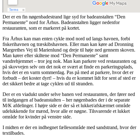
Der er en fin nøgenbadestrand lige syd for badeanstalten “Den
Permanente” nord for Århus. Badeanstalten ligger nedenfor
restauranten, som er markeret på kortet.
Fra Århus kan man enten cykle mod nord ud langs havnen, forbi
fiskerihavnen og træskibshavnen. Eller man kan køre ad Dronning
Margrethes Vej til Marienlund og dreje til høje ned gennem skoven.
Man kører efter skiltene mod “Den Permanente” samt
vandrehjemmet – tror jeg nok. Man kan parkere ved restauranten og
på skovvejen selv om det nok er svært at finde en parkeringsplads,
hvis det er en varm sommerdag. Pas på med at parkere, hvor det er
forbudt – det koster dyrt! – hvis du er kommet lidt for sent af sted er
det sikkert bedre at tage cyklen ud til stranden.
Der er en viadukt under selve banen ved restauranten, der fører ned
til indgangen af badeanstalten – her nøgenbades der i de separate
M/K afdelinger. I højre side er der så et lukket/afskærmet område
udelukkende for mænd, hvor alle er nøgne. Tilsvarende et lukket
område for kvinder på venstre side.
I midten er der en indhegnet fællesområde med sandstrand, hvor der
textilbades.