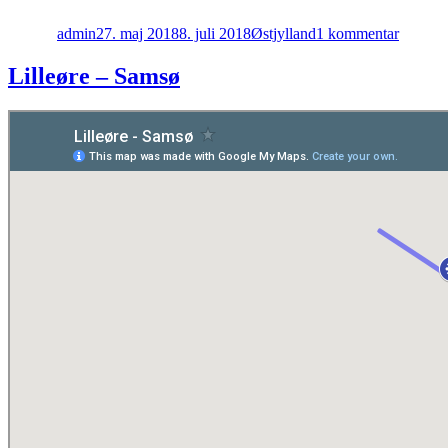
Issehov
admin
27. maj 2018
8. juli 2018
Østjylland
1 kommentar
Lilleøre – Samsø