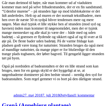
Går man derimod til højre, når man kommer ud af viadukten
kommer man ned på selve fribadestranden, der er en fin sandstrand.
“Udenfor murene” – på stranden lige op mod klublokalerne er det
lidt anderledes. Helt op ad muren er der normalt tekstilbadere, men
hen over de næste 50 m sydpå bliver tendensen mere og mere
nøgen. Man skal typisk et lille stykke hen af stranden (mod syd og
havnen) inden man kommer til nøgenområdet, men der er typisk
mange mennesker og alle skal jo være der – både med og uden
badetøj – så grænsen er flydende og sikkert også af og til svær at få
øje på. De fleste bader uden badetøj. På de varme fridage kan
pladsen godt være trang for naturister. Stranden bruges da også mest
af mandlige naturister, da mange piger er for blufærdige til den
trange plads togbanen, der løber bagved. Til gengæld ligger stranden
tæt på byen.
Også på nordsiden af badeanstalten er der en lille strand som kan
bruges, men for en gangs skyld er det hyggeligt at se, at
nøgenbaderne dominerer på den bedste strand – nemlig den syd for
badeanstalten. Som regel gemmer vi os bort på den dårligste strand.
Forfatter
Udgivet
Kategorier
til
Den
admin
27. maj 2018
7. juli 2018
Østjylland
1 kommentar
Perman
Grenå (Annebjerg plantage)