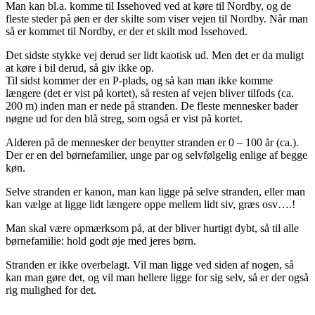
Man kan bl.a. komme til Issehoved ved at køre til Nordby, og de
fleste steder på øen er der skilte som viser vejen til Nordby. Når man
så er kommet til Nordby, er der et skilt mod Issehoved.
Det sidste stykke vej derud ser lidt kaotisk ud. Men det er da muligt
at køre i bil derud, så giv ikke op.
Til sidst kommer der en P-plads, og så kan man ikke komme
længere (det er vist på kortet), så resten af vejen bliver tilfods (ca.
200 m) inden man er nede på stranden. De fleste mennesker bader
nøgne ud for den blå streg, som også er vist på kortet.
Alderen på de mennesker der benytter stranden er 0 – 100 år (ca.).
Der er en del børnefamilier, unge par og selvfølgelig enlige af begge
køn.
Selve stranden er kanon, man kan ligge på selve stranden, eller man
kan vælge at ligge lidt længere oppe mellem lidt siv, græs osv….!
Man skal være opmærksom på, at der bliver hurtigt dybt, så til alle
børnefamilie: hold godt øje med jeres børn.
Stranden er ikke overbelagt. Vil man ligge ved siden af nogen, så
kan man gøre det, og vil man hellere ligge for sig selv, så er der også
rig mulighed for det.
Forfatter
Udgivet
Kategorier
til