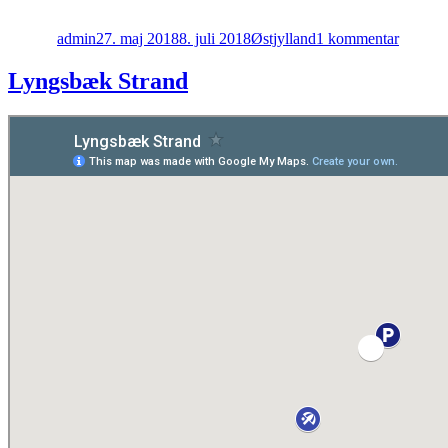
Forfatter
Udgivet
Kategorier
til
Kalø
admin
27. maj 2018
8. juli 2018
Østjylland
1 kommentar
Lyngsbæk Strand