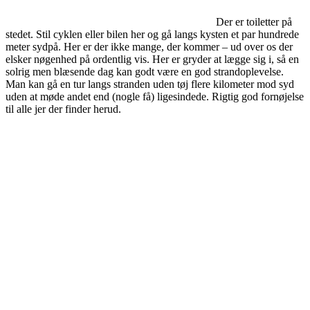
Der er toiletter på
stedet. Stil cyklen eller bilen her og gå langs kysten et par hundrede
meter sydpå. Her er der ikke mange, der kommer – ud over os der
elsker nøgenhed på ordentlig vis. Her er gryder at lægge sig i, så en
solrig men blæsende dag kan godt være en god strandoplevelse.
Man kan gå en tur langs stranden uden tøj flere kilometer mod syd
uden at møde andet end (nogle få) ligesindede. Rigtig god fornøjelse
til alle jer der finder herud.
Forfatter
Udgivet
Kategorier
til
Gr