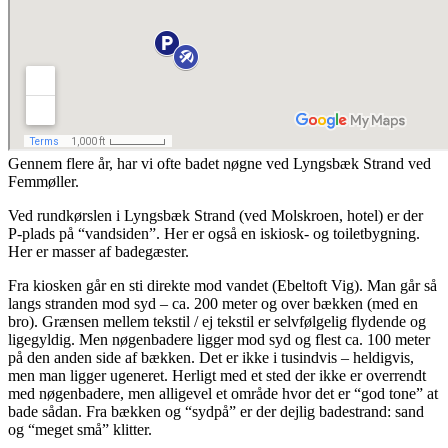
Gennem flere år, har vi ofte badet nøgne ved Lyngsbæk Strand ved
Femmøller.
Ved rundkørslen i Lyngsbæk Strand (ved Molskroen, hotel) er der
P-plads på “vandsiden”. Her er også en iskiosk- og toiletbygning.
Her er masser af badegæster.
Fra kiosken går en sti direkte mod vandet (Ebeltoft Vig). Man går så
langs stranden mod syd – ca. 200 meter og over bækken (med en
bro). Grænsen mellem tekstil / ej tekstil er selvfølgelig flydende og
ligegyldig. Men nøgenbadere ligger mod syd og flest ca. 100 meter
på den anden side af bækken. Det er ikke i tusindvis – heldigvis,
men man ligger ugeneret. Herligt med et sted der ikke er overrendt
med nøgenbadere, men alligevel et område hvor det er “god tone” at
bade sådan. Fra bækken og “sydpå” er der dejlig badestrand: sand
og “meget små” klitter.