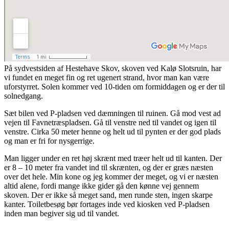
På sydvestsiden af Hestehave Skov, skoven ved Kalø Slotsruin, har
vi fundet en meget fin og ret ugenert strand, hvor man kan være
uforstyrret. Solen kommer ved 10-tiden om formiddagen og er der til
solnedgang.
Sæt bilen ved P-pladsen ved dæmningen til ruinen. Gå mod vest ad
vejen til Favnetræspladsen. Gå til venstre ned til vandet og igen til
venstre. Cirka 50 meter henne og helt ud til pynten er der god plads
og man er fri for nysgerrige.
Man ligger under en ret høj skrænt med træer helt ud til kanten. Der
er 8 – 10 meter fra vandet ind til skrænten, og der er græs næsten
over det hele. Min kone og jeg kommer der meget, og vi er næsten
altid alene, fordi mange ikke gider gå den kønne vej gennem
skoven. Der er ikke så meget sand, men runde sten, ingen skarpe
kanter. Toiletbesøg bør fortages inde ved kiosken ved P-pladsen
inden man begiver sig ud til vandet.