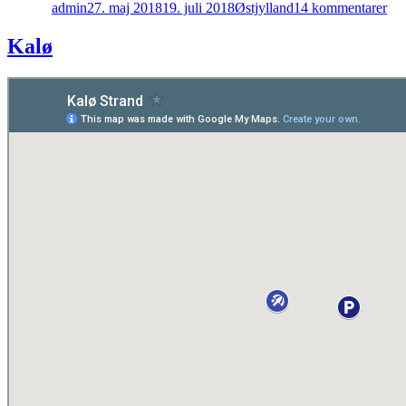
admin
27. maj 2018
19. juli 2018
Østjylland
14 kommentarer
(An
pla
Kalø