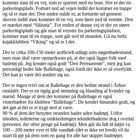
kommer man til en vej, som er spærret med en bom. Her er der en
parkeringsplads. Fortsæt ned ad vejen indtil der kommer en trappe
og så er man der. Den anden måde er, at fortsætte ud gennem
skoven indtil man kommer til en vej, som fører ned til venstre. Den
er mærket med “Silistria”. For enden af denne vej er der en større
parkeringsplads og går man til venstre fra parkeringspladsen,
kommer man til en trappe, som går ned til stranden. Gå nu forbi
kajakklubben “Viking” og så er I der.
Der er cirka 100-150 meter uofficielt udlagt som nøgenbadestrand,
men man skal være opmærksom på, at der også ligger folk med
badetøj på. Jeg kender også godt “Den Permanente”, men jeg kan
personligt bedre lide Ballehage, også fordi der ikke er så overfyldt.
Det kan jo være det ændrer sig nu.
Der er ingen tvivl om at Ballehage er den bedste strand i Århus
området. Der er en rigtig god stemning og blanding af kvinder og
mænd. Mange af dem der kommer på Ballehage er også
vinterbadere fra klubben “Ballehage”. De kender hinanden godt, og
det gør at det er et trygt sted at være.
90 % af dem der benytter stranden bader uden badetøj. Udfor
isboden, toiletterne og omklædningen tekstilerbaderne dog i overtal
(personer, der ofrer penge på badetøj). Men går du lidt til højre ca
100 – 200 meter over et lille vandløb (det er ikke ret bredt) vil du
snart få øje på dem som en gang for alle har skippet badetøjet.