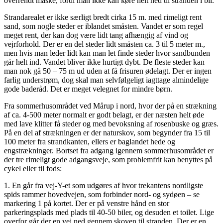
overrendt måske, fordi man ikke kan køre helt ned til stranden i bil.
Strandarealet er ikke særligt bredt cirka 15 m. med rimeligt rent
sand, som nogle steder er iblandet småsten. Vandet er som regel
meget rent, der kan dog være lidt tang afhængig af vind og
vejrforhold. Der er en del steder lidt småsten ca. 3 til 5 meter m.,
men hvis man leder lidt kan man let finde steder hvor sandbunden
går helt ind. Vandet bliver ikke hurtigt dybt. De fleste steder kan
man nok gå 50 – 75 m ud uden at få frisuren ødelagt. Der er ingen
farlig understrøm, dog skal man selvfølgeligt iagttage almindelige
gode baderåd. Det er meget velegnet for mindre børn.
Fra sommerhusområdet ved Mårup i nord, hvor der på en strækning
af ca. 4-500 meter normalt er godt belagt, er der næsten helt øde
med lave klitter få steder og med bevoksning af rosenbuske og græs.
På en del af strækningen er der naturskov, som begynder fra 15 til
100 meter fra strandkanten, ellers er baglandet hede og
engstrækninger. Bortset fra adgang igennem sommerhusområdet er
der tre rimeligt gode adgangsveje, som problemfrit kan benyttes på
cykel eller til fods:
1. En går fra vej-Y-et som udgøres af hvor trekantens nordligste
spids rammer hovedvejen, som forbinder nord- og sydøen – se
markering 1 på kortet. Der er på venstre hånd en stor
parkeringsplads med plads til 40-50 biler, og desuden et toilet. Lige
overfor går der en vej ned gennem skoven til stranden. Der er en