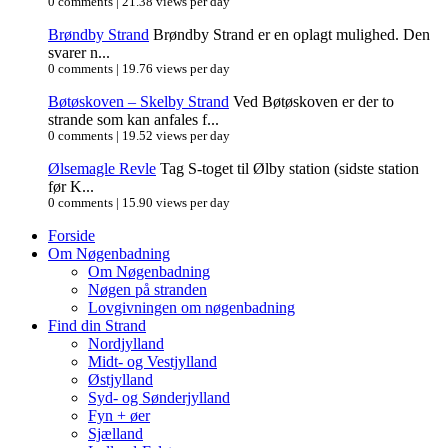
0 comments
|
21.38 views per day
Brøndby Strand
Brøndby Strand er en oplagt mulighed. Den
svarer n...
0 comments
|
19.76 views per day
Bøtøskoven – Skelby Strand
Ved Bøtøskoven er der to
strande som kan anfales f...
0 comments
|
19.52 views per day
Ølsemagle Revle
Tag S-toget til Ølby station (sidste station
før K...
0 comments
|
15.90 views per day
Forside
Om Nøgenbadning
Om Nøgenbadning
Nøgen på stranden
Lovgivningen om nøgenbadning
Find din Strand
Nordjylland
Midt- og Vestjylland
Østjylland
Syd- og Sønderjylland
Fyn + øer
Sjælland