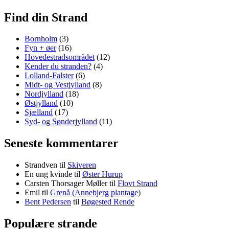
Find din Strand
Bornholm
(3)
Fyn + øer
(16)
Hovedestradsområdet
(12)
Kender du stranden?
(4)
Lolland-Falster
(6)
Midt- og Vestjylland
(8)
Nordjylland
(18)
Østjylland
(10)
Sjælland
(17)
Syd- og Sønderjylland
(11)
Seneste kommentarer
Strandven
til
Skiveren
En ung kvinde
til
Øster Hurup
Carsten Thorsager Møller
til
Flovt Strand
Emil
til
Grenå (Annebjerg plantage)
Bent Pedersen
til
Bøgested Rende
Populære strande