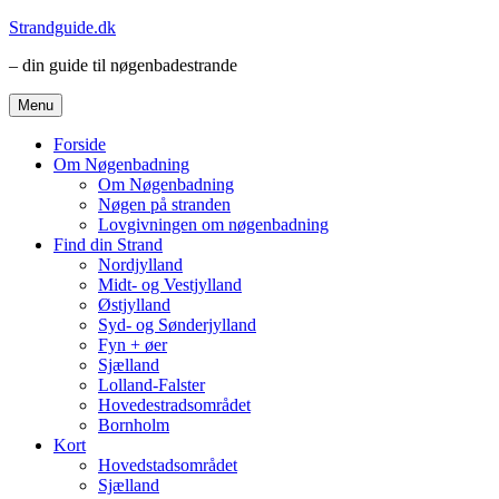
Videre
Strandguide.dk
til
– din guide til nøgenbadestrande
indhold
Menu
Forside
Om Nøgenbadning
Om Nøgenbadning
Nøgen på stranden
Lovgivningen om nøgenbadning
Find din Strand
Nordjylland
Midt- og Vestjylland
Østjylland
Syd- og Sønderjylland
Fyn + øer
Sjælland
Lolland-Falster
Hovedestradsområdet
Bornholm
Kort
Hovedstadsområdet
Sjælland