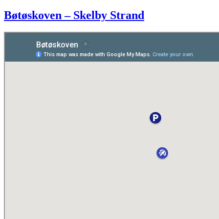
Tunderup
Strand
Bøtøskoven – Skelby Strand
–
Tromnæs