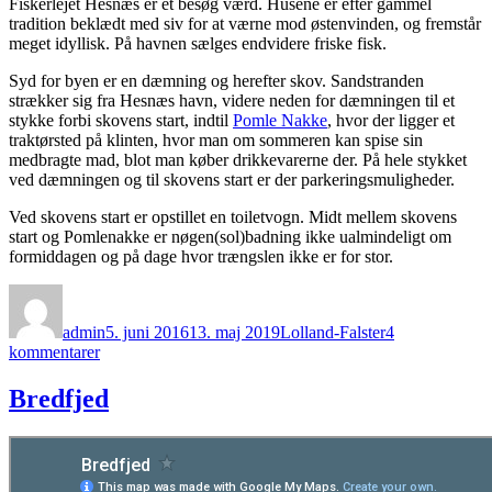
Fiskerlejet Hesnæs er et besøg værd. Husene er efter gammel
tradition beklædt med siv for at værne mod østenvinden, og fremstår
meget idyllisk. På havnen sælges endvidere friske fisk.
Syd for byen er en dæmning og herefter skov. Sandstranden
strækker sig fra Hesnæs havn, videre neden for dæmningen til et
stykke forbi skovens start, indtil
Pomle Nakke
, hvor der ligger et
traktørsted på klinten, hvor man om sommeren kan spise sin
medbragte mad, blot man køber drikkevarerne der. På hele stykket
ved dæmningen og til skovens start er der parkeringsmuligheder.
Ved skovens start er opstillet en toiletvogn. Midt mellem skovens
start og Pomlenakke er nøgen(sol)badning ikke ualmindeligt om
formiddagen og på dage hvor trængslen ikke er for stor.
Forfatter
Udgivet
Kategorier
admin
5. juni 2016
13. maj 2019
Lolland-Falster
4
til
kommentarer
Hesnæs
Vig
Bredfjed