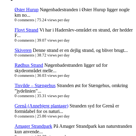
Øster Hurup
Nøgenbadestranden i Øster Hurup ligger nogle
km no...
0 comments
|
75.24 views per day
Flovt Strand
Vi har i Haderslev-området en strand, der hedder
F...
0 comments
|
39.07 views per day
Skiveren
Denne strand er en dejlig strand, og bliver brugt...
0 comments
|
38.72 views per day
Rødhus Strand
Nøgenbadestranden ligger ud for
skydeområdet melle...
0 comments
|
36.03 views per day
Tisvilde – Stængehus
Stranden øst for Stængehus, omkring
”jydelinien”...
0 comments
|
35.31 views per day
Grenå (Annebjerg plantage)
Stranden syd for Grenå er
formidabel for os naturi...
0 comments
|
25.86 views per day
Amager Strandpark
På Amager Strandpark kan naturstranden
kun anvende...