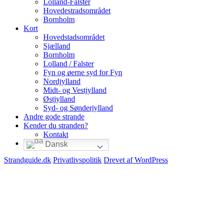
Lolland-Falster
Hovedestradsområdet
Bornholm
Kort
Hovedstadsområdet
Sjælland
Bornholm
Lolland / Falster
Fyn og øerne syd for Fyn
Nordjylland
Midt- og Vestjylland
Østjylland
Syd- og Sønderjylland
Andre gode strande
Kender du stranden?
Kontakt
Dansk
Strandguide.dk
Privatlivspolitik
Drevet af WordPress