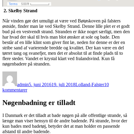
2. Skelby Strand
Når vinden gør det umuligt at være ved Bøtøskoven på falsters
østside, finder man læ ved Skelby Strand. Denne lille plet er et godt
bud på en vestvendt strand. Stranden er ikke noget særligt, men den
har hvad der skal til hvis man blot ønsker at sole og bade. Den
består af en lille klint som giver fint læ, neden for denne er der en
stribe sand af varierende bredde og kvalitet. Der kan være en del
tørret tang og svanefjer, men det er absolut til at finde plads til to
flere steder. Vandet er krystal klart ved fralandsvind. Kun få
nøgenbadere på stranden.
Forfatter
Udgivet
Kategorier
admin
5. juni 2016
19. juli 2018
Lolland-Falster
10
til
kommentarer
Bøtøskoven
–
Nøgenbadning er tilladt
Skelby
Strand
I Danmark er det tilladt at bade nøgen på alle offentlige strande, så
længe man viser hensyn til de andre badende. På strande, hvor der
kun bades med badetøj, betyder det at man holder en passende
afstand til andre badende.