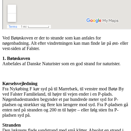
Ved Bøtøskoven er der to strande som kan anfales for
nøgenbadning. Alt efter vindretningen kan man finde læ på øst- eller
vest-siden af Falster.
1. Bøtøskoven
Anbefales af Danske Naturister som en god strand for naturister.
Kørselsvejledning
Fra Nykøbing F kør syd på til Marrebæk, til venstre mod Bøtø By
ved Falster Familieland, til højre til vejen ender i en P-plads.
Nøgenbadestranden begynder et par hundrede meter syd for P-
pladsen og strækker sig flere km længere mod syd. Fra P-pladsen gå
enten ned på stranden og 200 m til højre – eller følg stien fra P-
pladsen syd på.
Stranden
Den lækreste flade sandstrand med små klitter. Absolut en strand i