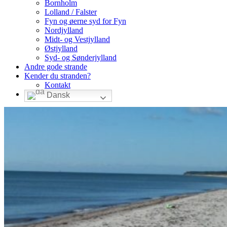
Bornholm
Lolland / Falster
Fyn og øerne syd for Fyn
Nordjylland
Midt- og Vestjylland
Østjylland
Syd- og Sønderjylland
Andre gode strande
Kender du stranden?
Kontakt
Dansk