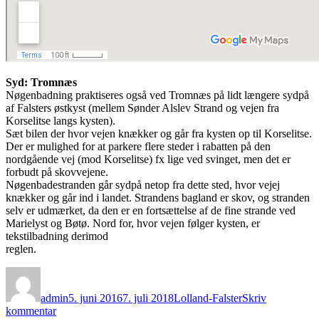
Syd: Tromnæs
Nøgenbadning praktiseres også ved Tromnæs på lidt længere sydpå
af Falsters østkyst (mellem Sønder Alslev Strand og vejen fra
Korselitse langs kysten).
Sæt bilen der hvor vejen knækker og går fra kysten op til Korselitse.
Der er mulighed for at parkere flere steder i rabatten på den
nordgående vej (mod Korselitse) fx lige ved svinget, men det er
forbudt på skovvejene.
Nøgenbadestranden går sydpå netop fra dette sted, hvor vejej
knækker og går ind i landet. Strandens bagland er skov, og stranden
selv er udmærket, da den er en fortsættelse af de fine strande ved
Marielyst og Bøtø. Nord for, hvor vejen følger kysten, er
tekstilbadning derimod
reglen.
Forfatter
Udgivet
Kategorier
admin
5. juni 2016
7. juli 2018
Lolland-Falster
Skriv
til
kommentar