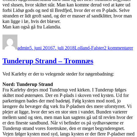
ved slusen, hvor skiltet står. Man kan komme derud ved at køre ud
forbi Lidsø gods og ned til Bredfjed, hvor der er en P-plads. Selve
stranden er lidt groft sand, og der er masser af sandklitter, hvor man
kan ligge i læ, hvis det blæser.
Man kan også gå fra Lalandia.
Forfatter
Udgivet
Kategorier
til
Br
admin
5. juni 2016
7. juli 2018
Lolland-Falster
2 kommentarer
Tunderup Strand – Tromnæs
Ved Karleby er der to velegende steder for nøgenbadning:
Nord: Tunderup Strand
Fra Karleby drejes mod Tunderup ved kirken. I Tunderup følges
skiltet mod østersøen. Der en P-plads i skoven ved kysten. Ud for
parkeringen bades der med badetøj. Følg kysten mod nord, jo
længere du bevæger dig væk fra P-pladsen des mere uforstyrret. Vi
plejer at ligge, hvor der ses en stor sten i vandet. Bunden varierer
mellem sand og sten, men man kan sagtens gå ud til revlen hvor der
er den fineste sandbund. Når vi befinder os på sydhavsøerne er
Tunderup strand vores foretrukne, den er meget begynderegnet.
Vejen følger kysten mod syd, langs kysten er der flere P-pladser med