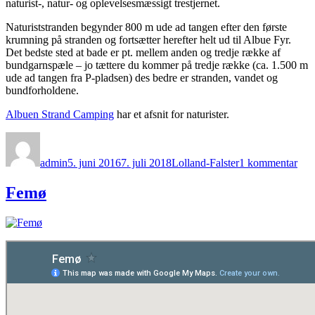
naturist-, natur- og oplevelsesmæssigt trestjernet.
Naturiststranden begynder 800 m ude ad tangen efter den første
krumning på stranden og fortsætter herefter helt ud til Albue Fyr.
Det bedste sted at bade er pt. mellem anden og tredje række af
bundgarnspæle – jo tættere du kommer på tredje række (ca. 1.500 m
ude ad tangen fra P-pladsen) des bedre er stranden, vandet og
bundforholdene.
Albuen Strand Camping
har et afsnit for naturister.
Forfatter
Udgivet
Kategorier
til
Alb
admin
5. juni 2016
7. juli 2018
Lolland-Falster
1 kommentar
Str
Femø