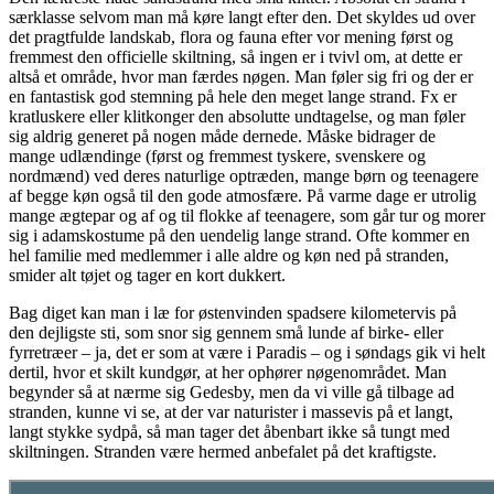
særklasse selvom man må køre langt efter den. Det skyldes ud over
det pragtfulde landskab, flora og fauna efter vor mening først og
fremmest den officielle skiltning, så ingen er i tvivl om, at dette er
altså et område, hvor man færdes nøgen. Man føler sig fri og der er
en fantastisk god stemning på hele den meget lange strand. Fx er
kratluskere eller klitkonger den absolutte undtagelse, og man føler
sig aldrig generet på nogen måde dernede. Måske bidrager de
mange udlændinge (først og fremmest tyskere, svenskere og
nordmænd) ved deres naturlige optræden, mange børn og teenagere
af begge køn også til den gode atmosfære. På varme dage er utrolig
mange ægtepar og af og til flokke af teenagere, som går tur og morer
sig i adamskostume på den uendelig lange strand. Ofte kommer en
hel familie med medlemmer i alle aldre og køn ned på stranden,
smider alt tøjet og tager en kort dukkert.
Bag diget kan man i læ for østenvinden spadsere kilometervis på
den dejligste sti, som snor sig gennem små lunde af birke- eller
fyrretræer – ja, det er som at være i Paradis – og i søndags gik vi helt
dertil, hvor et skilt kundgør, at her ophører nøgenområdet. Man
begynder så at nærme sig Gedesby, men da vi ville gå tilbage ad
stranden, kunne vi se, at der var naturister i massevis på et langt,
langt stykke sydpå, så man tager det åbenbart ikke så tungt med
skiltningen. Stranden være hermed anbefalet på det kraftigste.