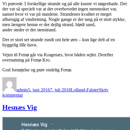
Vi prøvede 3 forskellige strande og på alle kunne vi nøgenbade. Det
der var så specielt var at der overhovedet ingen mennesker var,
uanset hvor vi var på standene. Strandenes kvalitet er meget
afhængig af vindretning. Nogle gange er der tang på et stort stykke,
men længere henne er der dejlig strand, blødt sand,
andre steder er der stenstrand.
Der er stort set strande rundt om hele øen – kun lige delt af en
hyggelig lille havn.
Vejen til Femø går via Kragenæs, hvor båden sejler. Derefter
overnatning på Femø Kro.
God fornøjelse og prøv endelig Femø.
Forfatter
Udgivet
Kategorier
admin
5. juni 2016
7. juli 2018
Lolland-Falster
Skriv
til
kommentar
Femø
Hesnæs Vig