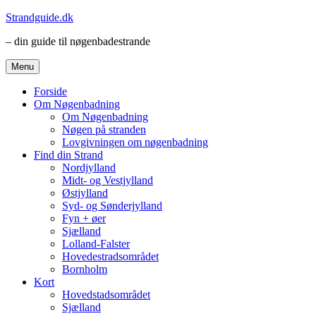
Videre
Strandguide.dk
til
– din guide til nøgenbadestrande
indhold
Menu
Forside
Om Nøgenbadning
Om Nøgenbadning
Nøgen på stranden
Lovgivningen om nøgenbadning
Find din Strand
Nordjylland
Midt- og Vestjylland
Østjylland
Syd- og Sønderjylland
Fyn + øer
Sjælland
Lolland-Falster
Hovedestradsområdet
Bornholm
Kort
Hovedstadsområdet
Sjælland