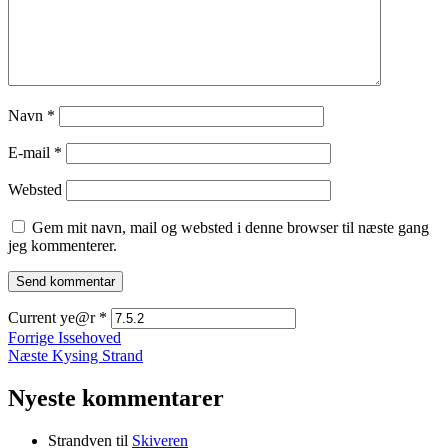
Navn
*
E-mail
*
Websted
Gem mit navn, mail og websted i denne browser til næste gang
jeg kommenterer.
Current ye@r
*
Indlægsnavigation
Forrige
Forrige
Issehoved
Næste
indlæg:
Næste
Kysing Strand
indlæg:
Nyeste kommentarer
Strandven
til
Skiveren