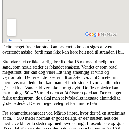
Dette meget fredelige sted kan bestemt ikke kan siges at være
overrendt måske, fordi man ikke kan køre helt ned til stranden i bil.
Strandarealet er ikke særligt bredt cirka 15 m. med rimeligt rent
sand, som nogle steder er iblandet småsten. Vandet er som regel
meget rent, der kan dog være lidt tang afhængig af vind og
vejrforhold. Der er en del steder lidt småsten ca. 3 til 5 meter m.,
men hvis man leder lidt kan man let finde steder hvor sandbunden
går helt ind. Vandet bliver ikke hurtigt dybt. De fleste steder kan
man nok gå 50 – 75 m ud uden at få frisuren ødelagt. Der er ingen
farlig understrøm, dog skal man selvfølgeligt iagttage almindelige
gode baderåd. Det er meget velegnet for mindre børn.
Fra sommerhusområdet ved Mårup i nord, hvor der på en strækning
af ca. 4-500 meter normalt er godt belagt, er der næsten helt øde
med lave klitter få steder og med bevoksning af rosenbuske og græs.
På en del af strækningen er der naturskov, som begynder fra 15 til