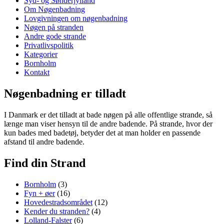
Syd- og Sønderjylland
Om Nøgenbadning
Lovgivningen om nøgenbadning
Nøgen på stranden
Andre gode strande
Privatlivspolitik
Kategorier
Bornholm
Kontakt
Nøgenbadning er tilladt
I Danmark er det tilladt at bade nøgen på alle offentlige strande, så
længe man viser hensyn til de andre badende. På strande, hvor der
kun bades med badetøj, betyder det at man holder en passende
afstand til andre badende.
Find din Strand
Bornholm
(3)
Fyn + øer
(16)
Hovedestradsområdet
(12)
Kender du stranden?
(4)
Lolland-Falster
(6)