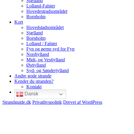
Sjælland
Lolland-Falster
Hovedestradsområdet
Bornholm
Kort
Hovedstadsområdet
Sjælland
Bornholm
Lolland / Falster
Fyn og øerne syd for Fyn
Nordjylland
Midt- og Vestjylland
Østjylland
Syd- og Sønderjylland
Andre gode strande
Kender du stranden?
Kontakt
Dansk
Strandguide.dk
Privatlivspolitik
Drevet af WordPress