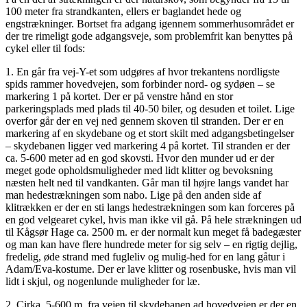
100 meter fra strandkanten, ellers er baglandet hede og
engstrækninger. Bortset fra adgang igennem sommerhusområdet er
der tre rimeligt gode adgangsveje, som problemfrit kan benyttes på
cykel eller til fods:
1. En går fra vej-Y-et som udgøres af hvor trekantens nordligste
spids rammer hovedvejen, som forbinder nord- og sydøen – se
markering 1 på kortet. Der er på venstre hånd en stor
parkeringsplads med plads til 40-50 biler, og desuden et toilet. Lige
overfor går der en vej ned gennem skoven til stranden. Der er en
markering af en skydebane og et stort skilt med adgangsbetingelser
– skydebanen ligger ved markering 4 på kortet. Til stranden er der
ca. 5-600 meter ad en god skovsti. Hvor den munder ud er der
meget gode opholdsmuligheder med lidt klitter og bevoksning
næsten helt ned til vandkanten. Går man til højre langs vandet har
man hedestrækningen som nabo. Lige på den anden side af
klitrækken er der en sti langs hedestrækningen som kan forceres på
en god velgearet cykel, hvis man ikke vil gå. På hele strækningen ud
til Kågsør Hage ca. 2500 m. er der normalt kun meget få badegæster
og man kan have flere hundrede meter for sig selv – en rigtig dejlig,
fredelig, øde strand med fugleliv og mulig-hed for en lang gåtur i
Adam/Eva-kostume. Der er lave klitter og rosenbuske, hvis man vil
lidt i skjul, og nogenlunde muligheder for læ.
2. Cirka. 5-600 m. fra vejen til skydebanen ad hovedvejen er der en