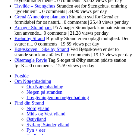
skydeområdet melle...
0 comments
|
35.62 views per day
Tisvilde – Stængehus
Stranden øst for Stængehus, omkring
”jydelinien”...
0 comments
|
34.90 views per day
Grenå (Annebjerg plantage)
Stranden syd for Grenå er
formidabel for os naturi...
0 comments
|
25.48 views per day
Amager Strandpark
På Amager Strandpark kan naturstranden
kun anvende...
0 comments
|
21.28 views per day
Brøndby Strand
Brøndby Strand er en oplagt mulighed. Den
svarer n...
0 comments
|
19.59 views per day
Bøtøskoven – Skelby Strand
Ved Bøtøskoven er der to
strande som kan anfales f...
0 comments
|
19.17 views per day
Ølsemagle Revle
Tag S-toget til Ølby station (sidste station
før K...
0 comments
|
15.59 views per day
Forside
Om Nøgenbadning
Om Nøgenbadning
Nøgen på stranden
Lovgivningen om nøgenbadning
Find din Strand
Nordjylland
Midt- og Vestjylland
Østjylland
Syd- og Sønderjylland
Fyn + øer