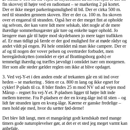
fin skovvej til højre ved en radiomast – se markering 2 på kortet.
Der er ikke meget parkeringsmulighed til bil. Der er cirka 500 m.
ned til stranden gennem skoven. Her er der ca. 100 m. fra skoven
over et engareal til stranden. Også her er der meget fint at opholde
sig selvom, der kan være lidt mere selskab, idet nogle af de mere
ihærdige sommerhusgæster går ture og enkelte tager ophold. Jo
længere man går til højre mod skydebanen jo mere tager trafikken
af. Er man tidligt på færde er der god mulighed for at møde rådyr og
andet vildt på engen. På hele området må man ikke campere. Der er
af og til nogen der vover pelsen og overtræder forbudet, men
herregårdsskytten (området er ejet af Brattingsborg gods) er
temmeligt ihærdig og træffes jævnligt i området især om morgenen.
Her som alle steder gælder reglen om ikke at blive opdaget.
3. Ved vej-Y-et i den anden ende af trekanten går en sti ind over
heden – se markering . Stien er ca. 800 m lang og ikke egnet for
cykler! P-plads til ca. 8 biler findes 25 m mod NV ud ad vejen mod
Mårup – regnet fra vej-Y-et. P-pladsen ligger til højre lidt inde
mellem træerne. Fra P-pladsen er der en kvæg-låge ind til stien – og
lidt før stranden igen en kvæg-låge. Køerne er ganske fredelige –
men hold øje med, hvor du sætter fød-derne!
Det blev lidt langt, men et mangeårigt godt kendskab med mange
timers gode naturoplevelser gør, at det er et sted jeg meget varmt kan
anbefale.