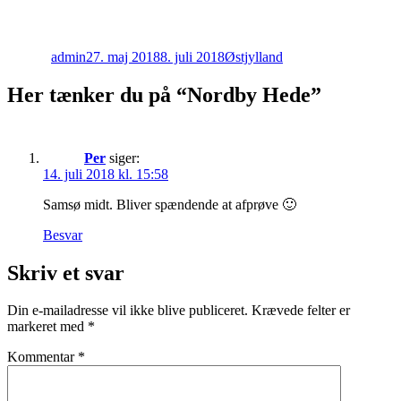
Forfatter
Udgivet
Kategorier
admin
27. maj 2018
8. juli 2018
Østjylland
Her tænker du på “Nordby Hede”
Per
siger:
14. juli 2018 kl. 15:58
Samsø midt. Bliver spændende at afprøve 🙂
Besvar
Skriv et svar
Din e-mailadresse vil ikke blive publiceret.
Krævede felter er
markeret med
*
Kommentar
*