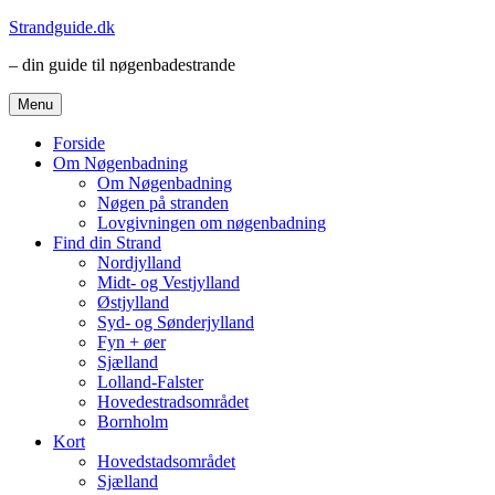
Videre
Strandguide.dk
til
– din guide til nøgenbadestrande
indhold
Menu
Forside
Om Nøgenbadning
Om Nøgenbadning
Nøgen på stranden
Lovgivningen om nøgenbadning
Find din Strand
Nordjylland
Midt- og Vestjylland
Østjylland
Syd- og Sønderjylland
Fyn + øer
Sjælland
Lolland-Falster
Hovedestradsområdet
Bornholm
Kort
Hovedstadsområdet
Sjælland