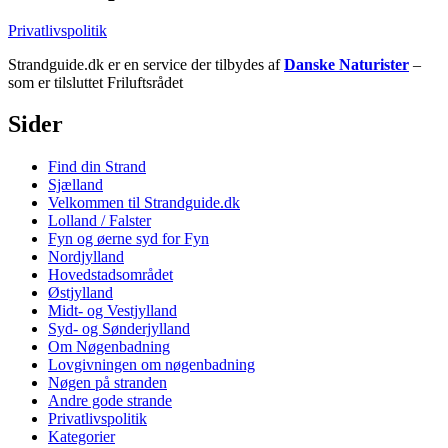
Privatlivspolitik
Strandguide.dk er en service der tilbydes af
Danske Naturister
–
som er tilsluttet Friluftsrådet
Sider
Find din Strand
Sjælland
Velkommen til Strandguide.dk
Lolland / Falster
Fyn og øerne syd for Fyn
Nordjylland
Hovedstadsområdet
Østjylland
Midt- og Vestjylland
Syd- og Sønderjylland
Om Nøgenbadning
Lovgivningen om nøgenbadning
Nøgen på stranden
Andre gode strande
Privatlivspolitik
Kategorier