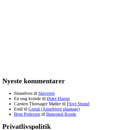
Nyeste kommentarer
Strandven
til
Skiveren
En ung kvinde
til
Øster Hurup
Carsten Thorsager Møller
til
Flovt Strand
Emil
til
Grenå (Annebjerg plantage)
Bent Pedersen
til
Bøgested Rende
Privatlivspolitik