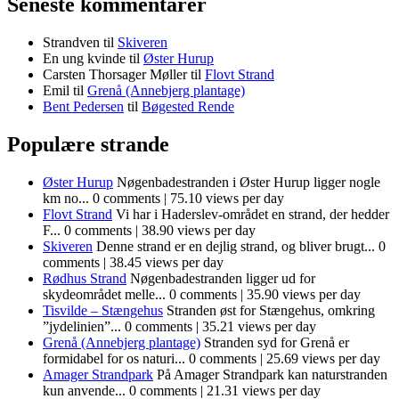
Seneste kommentarer
Strandven
til
Skiveren
En ung kvinde
til
Øster Hurup
Carsten Thorsager Møller
til
Flovt Strand
Emil
til
Grenå (Annebjerg plantage)
Bent Pedersen
til
Bøgested Rende
Populære strande
Øster Hurup
Nøgenbadestranden i Øster Hurup ligger nogle
km no...
0 comments
|
75.10 views per day
Flovt Strand
Vi har i Haderslev-området en strand, der hedder
F...
0 comments
|
38.90 views per day
Skiveren
Denne strand er en dejlig strand, og bliver brugt...
0
comments
|
38.45 views per day
Rødhus Strand
Nøgenbadestranden ligger ud for
skydeområdet melle...
0 comments
|
35.90 views per day
Tisvilde – Stængehus
Stranden øst for Stængehus, omkring
”jydelinien”...
0 comments
|
35.21 views per day
Grenå (Annebjerg plantage)
Stranden syd for Grenå er
formidabel for os naturi...
0 comments
|
25.69 views per day
Amager Strandpark
På Amager Strandpark kan naturstranden
kun anvende...
0 comments
|
21.31 views per day