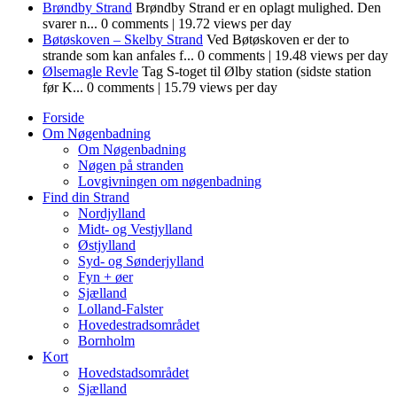
Brøndby Strand
Brøndby Strand er en oplagt mulighed. Den
svarer n...
0 comments
|
19.72 views per day
Bøtøskoven – Skelby Strand
Ved Bøtøskoven er der to
strande som kan anfales f...
0 comments
|
19.48 views per day
Ølsemagle Revle
Tag S-toget til Ølby station (sidste station
før K...
0 comments
|
15.79 views per day
Forside
Om Nøgenbadning
Om Nøgenbadning
Nøgen på stranden
Lovgivningen om nøgenbadning
Find din Strand
Nordjylland
Midt- og Vestjylland
Østjylland
Syd- og Sønderjylland
Fyn + øer
Sjælland
Lolland-Falster
Hovedestradsområdet
Bornholm
Kort
Hovedstadsområdet
Sjælland