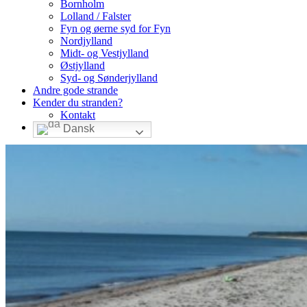
Bornholm
Lolland / Falster
Fyn og øerne syd for Fyn
Nordjylland
Midt- og Vestjylland
Østjylland
Syd- og Sønderjylland
Andre gode strande
Kender du stranden?
Kontakt
Dansk