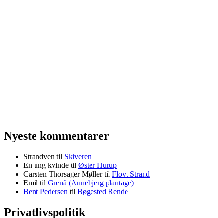
Nyeste kommentarer
Strandven
til
Skiveren
En ung kvinde
til
Øster Hurup
Carsten Thorsager Møller
til
Flovt Strand
Emil
til
Grenå (Annebjerg plantage)
Bent Pedersen
til
Bøgested Rende
Privatlivspolitik