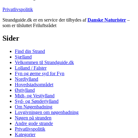
Privatlivspolitik
Strandguide.dk er en service der tilbydes af
Danske Naturister
–
som er tilsluttet Friluftsrådet
Sider
Find din Strand
Sjælland
Velkommen til Strandguide.dk
Lolland / Falster
Fyn og øerne syd for Fyn
Nordjylland
Hovedstadsområdet
Østjylland
Midt- og Vestjylland
Syd- og Sønderjylland
Om Nøgenbadning
Lovgivningen om nøgenbadning
Nøgen på stranden
Andre gode strande
Privatlivspolitik
Kategorier