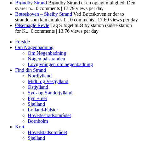
Brøndby Strand
Brøndby Strand er en oplagt mulighed. Den
svarer n...
0 comments
|
17.79 views per day
Bøtøskoven – Skelby Strand
Ved Bøtøskoven er der to
strande som kan anfales f...
0 comments
|
17.69 views per day
Ølsemagle Revle
Tag S-toget til Ølby station (sidste station
før K...
0 comments
|
13.76 views per day
Forside
Om Nøgenbadning
Om Nøgenbadning
Nøgen på stranden
Lovgivningen om nøgenbadning
Find din Strand
Nordjylland
Midt- og Vestjylland
Østjylland
Syd- og Sønderjylland
Fyn + øer
Sjælland
Lolland-Falster
Hovedestradsområdet
Bornholm
Kort
Hovedstadsområdet
Sjælland