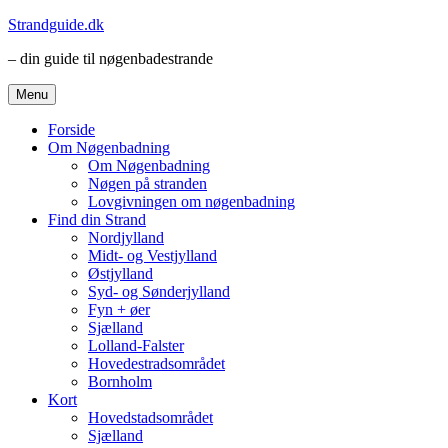
Videre
Strandguide.dk
til
– din guide til nøgenbadestrande
indhold
Menu
Forside
Om Nøgenbadning
Om Nøgenbadning
Nøgen på stranden
Lovgivningen om nøgenbadning
Find din Strand
Nordjylland
Midt- og Vestjylland
Østjylland
Syd- og Sønderjylland
Fyn + øer
Sjælland
Lolland-Falster
Hovedestradsområdet
Bornholm
Kort
Hovedstadsområdet
Sjælland