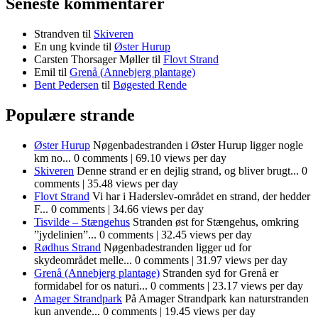
Seneste kommentarer
Strandven
til
Skiveren
En ung kvinde
til
Øster Hurup
Carsten Thorsager Møller
til
Flovt Strand
Emil
til
Grenå (Annebjerg plantage)
Bent Pedersen
til
Bøgested Rende
Populære strande
Øster Hurup
Nøgenbadestranden i Øster Hurup ligger nogle
km no...
0 comments
|
69.10 views per day
Skiveren
Denne strand er en dejlig strand, og bliver brugt...
0
comments
|
35.48 views per day
Flovt Strand
Vi har i Haderslev-området en strand, der hedder
F...
0 comments
|
34.66 views per day
Tisvilde – Stængehus
Stranden øst for Stængehus, omkring
”jydelinien”...
0 comments
|
32.45 views per day
Rødhus Strand
Nøgenbadestranden ligger ud for
skydeområdet melle...
0 comments
|
31.97 views per day
Grenå (Annebjerg plantage)
Stranden syd for Grenå er
formidabel for os naturi...
0 comments
|
23.17 views per day
Amager Strandpark
På Amager Strandpark kan naturstranden
kun anvende...
0 comments
|
19.45 views per day