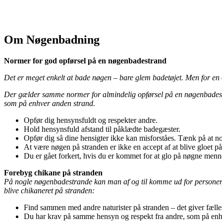
Om Nøgenbadning
Normer for god opførsel på en nøgenbadestrand
Det er meget enkelt at bade nøgen – bare glem badetøjet. Men for en 
Der gælder samme normer for almindelig opførsel på en nøgenbades
som på enhver anden strand.
Opfør dig hensynsfuldt og respekter andre.
Hold hensynsfuld afstand til påklædte badegæster.
Opfør dig så dine hensigter ikke kan misforståes. Tænk på at n
At være nøgen på stranden er ikke en accept af at blive gloet på, 
Du er gået forkert, hvis du er kommet for at glo på nøgne mennes
Forebyg chikane på stranden
På nogle nøgenbadestrande kan man af og til komme ud for personer, 
blive chikaneret på stranden:
Find sammen med andre naturister på stranden – det giver fælles
Du har krav på samme hensyn og respekt fra andre, som på enhv