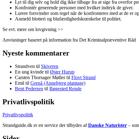
Lyt til dig selv og hold dig ikke tilbage fra at sige fra overfor p
Konfrontér generende personer med hvilket indtryk de giver.
Lurere forsvinder som regel når de konfronteres med at de er o
Anmeld blotteri og blufærdighedskrænkelse til politiet.
Se evt. mere om lovgivning >>
Anvisninger baseret på information fra Det Kriminalpræventive Råd
Nyeste kommentarer
Strandven
til
Skiveren
En ung kvinde
til
Øster Hurup
Carsten Thorsager Møller
til
Flovt Strand
Emil
til
Grenå (Annebjerg plantage)
Bent Pedersen
til
Bøgested Rende
Privatlivspolitik
Privatlivspolitik
Strandguide.dk er en service der tilbydes af
Danske Naturister
– som 
Sider