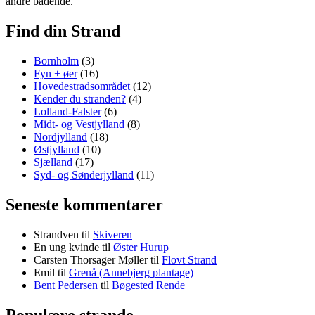
andre badende.
Find din Strand
Bornholm
(3)
Fyn + øer
(16)
Hovedestradsområdet
(12)
Kender du stranden?
(4)
Lolland-Falster
(6)
Midt- og Vestjylland
(8)
Nordjylland
(18)
Østjylland
(10)
Sjælland
(17)
Syd- og Sønderjylland
(11)
Seneste kommentarer
Strandven
til
Skiveren
En ung kvinde
til
Øster Hurup
Carsten Thorsager Møller
til
Flovt Strand
Emil
til
Grenå (Annebjerg plantage)
Bent Pedersen
til
Bøgested Rende
Populære strande