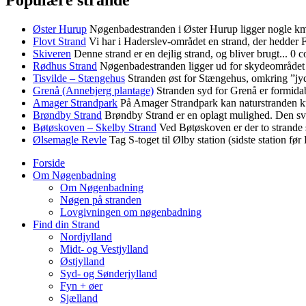
Øster Hurup
Nøgenbadestranden i Øster Hurup ligger nogle km
Flovt Strand
Vi har i Haderslev-området en strand, der hedder F
Skiveren
Denne strand er en dejlig strand, og bliver brugt...
0 c
Rødhus Strand
Nøgenbadestranden ligger ud for skydeområdet 
Tisvilde – Stængehus
Stranden øst for Stængehus, omkring ”jyd
Grenå (Annebjerg plantage)
Stranden syd for Grenå er formidabe
Amager Strandpark
På Amager Strandpark kan naturstranden k
Brøndby Strand
Brøndby Strand er en oplagt mulighed. Den sva
Bøtøskoven – Skelby Strand
Ved Bøtøskoven er der to strande 
Ølsemagle Revle
Tag S-toget til Ølby station (sidste station før 
Forside
Om Nøgenbadning
Om Nøgenbadning
Nøgen på stranden
Lovgivningen om nøgenbadning
Find din Strand
Nordjylland
Midt- og Vestjylland
Østjylland
Syd- og Sønderjylland
Fyn + øer
Sjælland