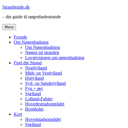
Videre
Strandguide.dk
til
– din guide til nøgenbadestrande
indhold
Menu
Forside
Om Nøgenbadning
Om Nøgenbadning
Nøgen på stranden
Lovgivningen om nøgenbadning
Find din Strand
Nordjylland
Midt- og Vestjylland
Østjylland
Syd- og Sønderjylland
Fyn + øer
Sjælland
Lolland-Falster
Hovedestradsområdet
Bornholm
Kort
Hovedstadsområdet
Sjælland