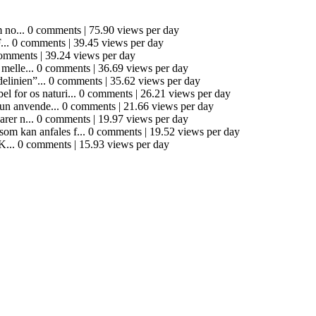
 no...
0 comments
|
75.90 views per day
...
0 comments
|
39.45 views per day
omments
|
39.24 views per day
melle...
0 comments
|
36.69 views per day
elinien”...
0 comments
|
35.62 views per day
l for os naturi...
0 comments
|
26.21 views per day
un anvende...
0 comments
|
21.66 views per day
rer n...
0 comments
|
19.97 views per day
som kan anfales f...
0 comments
|
19.52 views per day
K...
0 comments
|
15.93 views per day