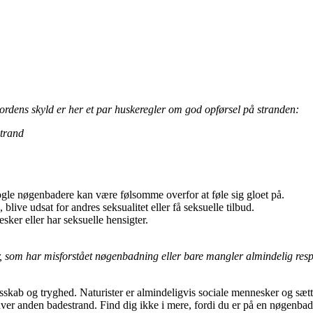
ordens skyld er her et par huskeregler om god opførsel på stranden:
trand
ogle nøgenbadere kan være følsomme overfor at føle sig gloet på.
blive udsat for andres seksualitet eller få seksuelle tilbud.
ker eller har seksuelle hensigter.
som har misforstået nøgenbadning eller bare mangler almindelig respek
skab og tryghed. Naturister er almindeligvis sociale mennesker og sætte
er anden badestrand. Find dig ikke i mere, fordi du er på en nøgenbad