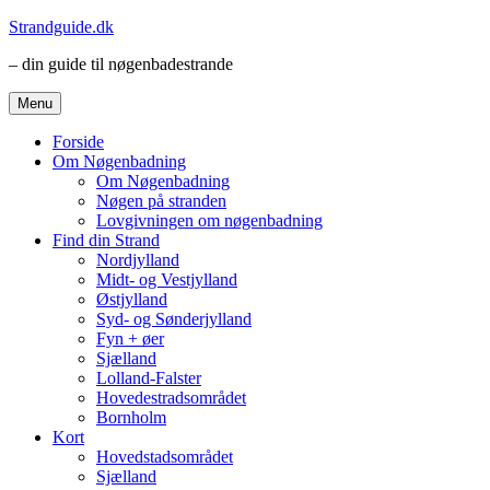
Videre
Strandguide.dk
til
– din guide til nøgenbadestrande
indhold
Menu
Forside
Om Nøgenbadning
Om Nøgenbadning
Nøgen på stranden
Lovgivningen om nøgenbadning
Find din Strand
Nordjylland
Midt- og Vestjylland
Østjylland
Syd- og Sønderjylland
Fyn + øer
Sjælland
Lolland-Falster
Hovedestradsområdet
Bornholm
Kort
Hovedstadsområdet
Sjælland