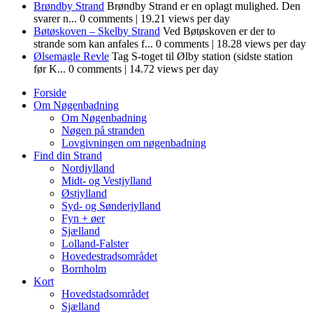
Brøndby Strand
Brøndby Strand er en oplagt mulighed. Den
svarer n...
0 comments
|
19.21 views per day
Bøtøskoven – Skelby Strand
Ved Bøtøskoven er der to
strande som kan anfales f...
0 comments
|
18.28 views per day
Ølsemagle Revle
Tag S-toget til Ølby station (sidste station
før K...
0 comments
|
14.72 views per day
Forside
Om Nøgenbadning
Om Nøgenbadning
Nøgen på stranden
Lovgivningen om nøgenbadning
Find din Strand
Nordjylland
Midt- og Vestjylland
Østjylland
Syd- og Sønderjylland
Fyn + øer
Sjælland
Lolland-Falster
Hovedestradsområdet
Bornholm
Kort
Hovedstadsområdet
Sjælland