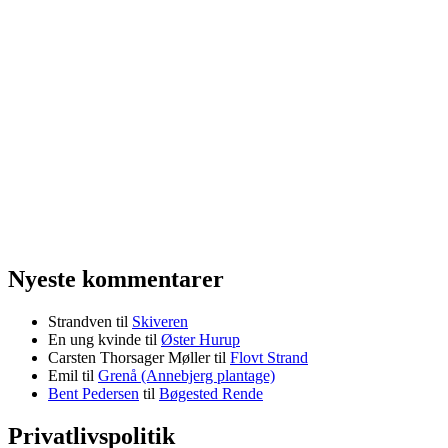
Nyeste kommentarer
Strandven
til
Skiveren
En ung kvinde
til
Øster Hurup
Carsten Thorsager Møller
til
Flovt Strand
Emil
til
Grenå (Annebjerg plantage)
Bent Pedersen
til
Bøgested Rende
Privatlivspolitik