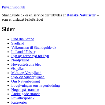
Privatlivspolitik
Strandguide.dk er en service der tilbydes af
Danske Naturister
–
som er tilsluttet Friluftsrådet
Sider
Find din Strand
Sjælland
Velkommen til Strandguide.dk
Lolland / Falster
Fyn og øerne syd for Fyn
Nordjylland
Hovedstadsområdet
Østjylland
Midt- og Vestjylland
Syd- og Sønderjylland
Om Nøgenbadning
Lovgivningen om nøgenbadning
Nøgen på stranden
Andre gode strande
Privatlivspolitik
Kategorier