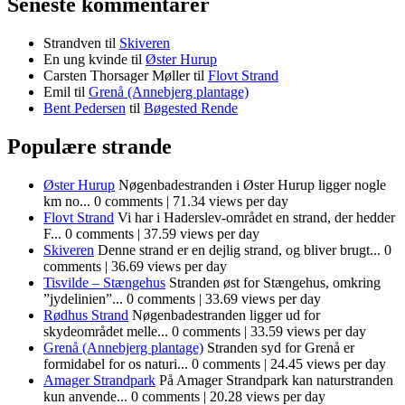
Seneste kommentarer
Strandven
til
Skiveren
En ung kvinde
til
Øster Hurup
Carsten Thorsager Møller
til
Flovt Strand
Emil
til
Grenå (Annebjerg plantage)
Bent Pedersen
til
Bøgested Rende
Populære strande
Øster Hurup
Nøgenbadestranden i Øster Hurup ligger nogle
km no...
0 comments
|
71.34 views per day
Flovt Strand
Vi har i Haderslev-området en strand, der hedder
F...
0 comments
|
37.59 views per day
Skiveren
Denne strand er en dejlig strand, og bliver brugt...
0
comments
|
36.69 views per day
Tisvilde – Stængehus
Stranden øst for Stængehus, omkring
”jydelinien”...
0 comments
|
33.69 views per day
Rødhus Strand
Nøgenbadestranden ligger ud for
skydeområdet melle...
0 comments
|
33.59 views per day
Grenå (Annebjerg plantage)
Stranden syd for Grenå er
formidabel for os naturi...
0 comments
|
24.45 views per day
Amager Strandpark
På Amager Strandpark kan naturstranden
kun anvende...
0 comments
|
20.28 views per day