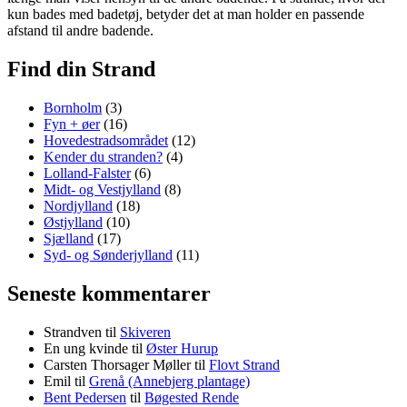
kun bades med badetøj, betyder det at man holder en passende
afstand til andre badende.
Find din Strand
Bornholm
(3)
Fyn + øer
(16)
Hovedestradsområdet
(12)
Kender du stranden?
(4)
Lolland-Falster
(6)
Midt- og Vestjylland
(8)
Nordjylland
(18)
Østjylland
(10)
Sjælland
(17)
Syd- og Sønderjylland
(11)
Seneste kommentarer
Strandven
til
Skiveren
En ung kvinde
til
Øster Hurup
Carsten Thorsager Møller
til
Flovt Strand
Emil
til
Grenå (Annebjerg plantage)
Bent Pedersen
til
Bøgested Rende