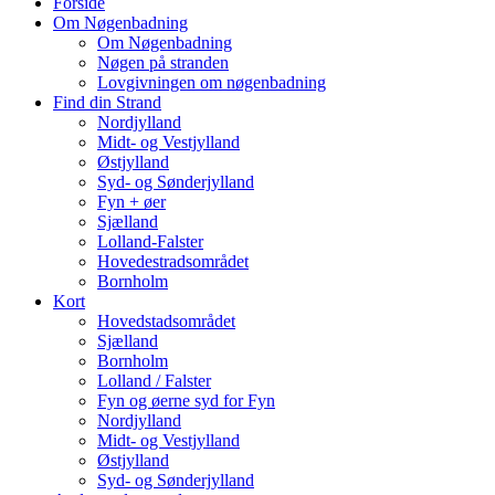
Forside
Om Nøgenbadning
Om Nøgenbadning
Nøgen på stranden
Lovgivningen om nøgenbadning
Find din Strand
Nordjylland
Midt- og Vestjylland
Østjylland
Syd- og Sønderjylland
Fyn + øer
Sjælland
Lolland-Falster
Hovedestradsområdet
Bornholm
Kort
Hovedstadsområdet
Sjælland
Bornholm
Lolland / Falster
Fyn og øerne syd for Fyn
Nordjylland
Midt- og Vestjylland
Østjylland
Syd- og Sønderjylland