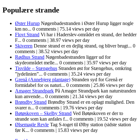
Populære strande
Øster Hurup
Nøgenbadestranden i Øster Hurup ligger nogle
km no...
0 comments
|
75.14 views per day
Flovt Strand
Vi har i Haderslev-området en strand, der hedder
F...
0 comments
|
38.97 views per day
Skiveren
Denne strand er en dejlig strand, og bliver brugt...
0
comments
|
38.52 views per day
Rødhus Strand
Nøgenbadestranden ligger ud for
skydeområdet melle...
0 comments
|
35.97 views per day
Tisvilde – Stængehus
Stranden øst for Stængehus, omkring
”jydelinien”...
0 comments
|
35.24 views per day
Grenå (Annebjerg plantage)
Stranden syd for Grenå er
formidabel for os naturi...
0 comments
|
25.86 views per day
Amager Strandpark
På Amager Strandpark kan naturstranden
kun anvende...
0 comments
|
21.34 views per day
Brøndby Strand
Brøndby Strand er en oplagt mulighed. Den
svarer n...
0 comments
|
19.76 views per day
Bøtøskoven – Skelby Strand
Ved Bøtøskoven er der to
strande som kan anfales f...
0 comments
|
19.52 views per day
Ølsemagle Revle
Tag S-toget til Ølby station (sidste station
før K...
0 comments
|
15.83 views per day