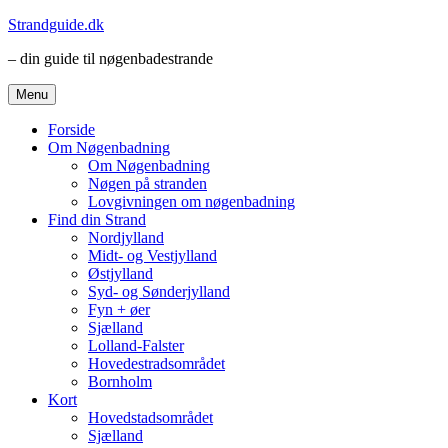
Videre
Strandguide.dk
til
– din guide til nøgenbadestrande
indhold
Menu
Forside
Om Nøgenbadning
Om Nøgenbadning
Nøgen på stranden
Lovgivningen om nøgenbadning
Find din Strand
Nordjylland
Midt- og Vestjylland
Østjylland
Syd- og Sønderjylland
Fyn + øer
Sjælland
Lolland-Falster
Hovedestradsområdet
Bornholm
Kort
Hovedstadsområdet
Sjælland