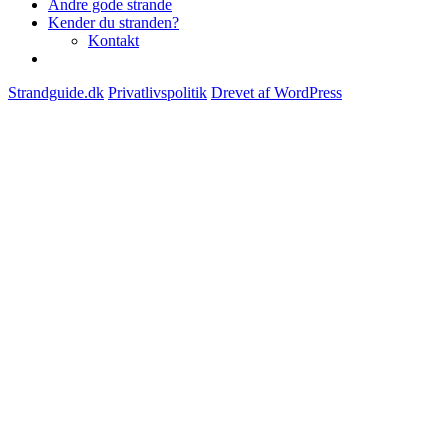
Andre gode strande
Kender du stranden?
Kontakt
Strandguide.dk
Privatlivspolitik
Drevet af WordPress