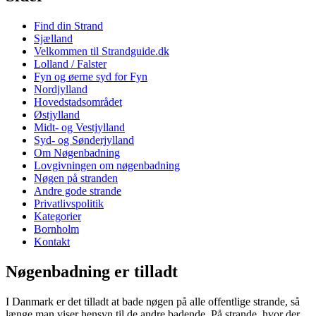
Find din Strand
Sjælland
Velkommen til Strandguide.dk
Lolland / Falster
Fyn og øerne syd for Fyn
Nordjylland
Hovedstadsområdet
Østjylland
Midt- og Vestjylland
Syd- og Sønderjylland
Om Nøgenbadning
Lovgivningen om nøgenbadning
Nøgen på stranden
Andre gode strande
Privatlivspolitik
Kategorier
Bornholm
Kontakt
Nøgenbadning er tilladt
I Danmark er det tilladt at bade nøgen på alle offentlige strande, så
længe man viser hensyn til de andre badende. På strande, hvor der