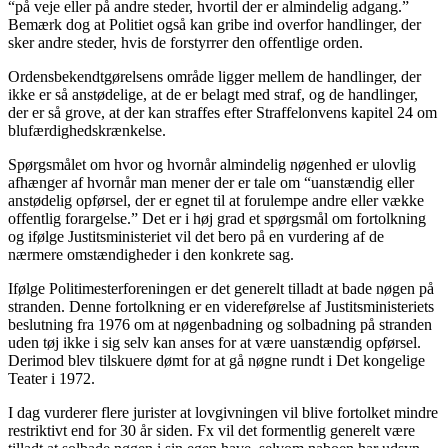
“på veje eller på andre steder, hvortil der er almindelig adgang.”
Bemærk dog at Politiet også kan gribe ind overfor handlinger, der
sker andre steder, hvis de forstyrrer den offentlige orden.
Ordensbekendtgørelsens område ligger mellem de handlinger, der
ikke er så anstødelige, at de er belagt med straf, og de handlinger,
der er så grove, at der kan straffes efter Straffelonvens kapitel 24 om
blufærdighedskrænkelse.
Spørgsmålet om hvor og hvornår almindelig nøgenhed er ulovlig
afhænger af hvornår man mener der er tale om “uanstændig eller
anstødelig opførsel, der er egnet til at forulempe andre eller vække
offentlig forargelse.” Det er i høj grad et spørgsmål om fortolkning
og ifølge Justitsministeriet vil det bero på en vurdering af de
nærmere omstændigheder i den konkrete sag.
Ifølge Politimesterforeningen er det generelt tilladt at bade nøgen på
stranden. Denne fortolkning er en videreførelse af Justitsministeriets
beslutning fra 1976 om at nøgenbadning og solbadning på stranden
uden tøj ikke i sig selv kan anses for at være uanstændig opførsel.
Derimod blev tilskuere dømt for at gå nøgne rundt i Det kongelige
Teater i 1972.
I dag vurderer flere jurister at lovgivningen vil blive fortolket mindre
restriktivt end for 30 år siden. Fx vil det formentlig generelt være