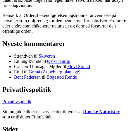
tilladt at solbade nøgen i sin egen have, selvom naboen har udsyn
fra et tagvindue.
Bemærk at Ordensbekendtgørelsen også finder anvendelse på
personer som opfører sig forulempende overfor naturister. Fx lurere
eller andre som chikanerer naturister og dermed forstyrrer den
offentlige orden.
Nyeste kommentarer
Strandven
til
Skiveren
En ung kvinde
til
Øster Hurup
Carsten Thorsager Møller
til
Flovt Strand
Emil
til
Grenå (Annebjerg plantage)
Bent Pedersen
til
Bøgested Rende
Privatlivspolitik
Privatlivspolitik
Strandguide.dk er en service der tilbydes af
Danske Naturister
–
som er tilsluttet Friluftsrådet
Sider