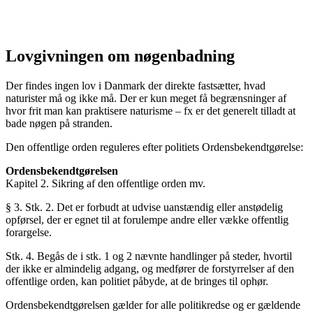
Lovgivningen om nøgenbadning
Der findes ingen lov i Danmark der direkte fastsætter, hvad
naturister må og ikke må. Der er kun meget få begrænsninger af
hvor frit man kan praktisere naturisme – fx er det generelt tilladt at
bade nøgen på stranden.
Den offentlige orden reguleres efter politiets Ordensbekendtgørelse:
Ordensbekendtgørelsen
Kapitel 2. Sikring af den offentlige orden mv.
§ 3. Stk. 2. Det er forbudt at udvise uanstændig eller anstødelig
opførsel, der er egnet til at forulempe andre eller vække offentlig
forargelse.
Stk. 4. Begås de i stk. 1 og 2 nævnte handlinger på steder, hvortil
der ikke er almindelig adgang, og medfører de forstyrrelser af den
offentlige orden, kan politiet påbyde, at de bringes til ophør.
Ordensbekendtgørelsen gælder for alle politikredse og er gældende