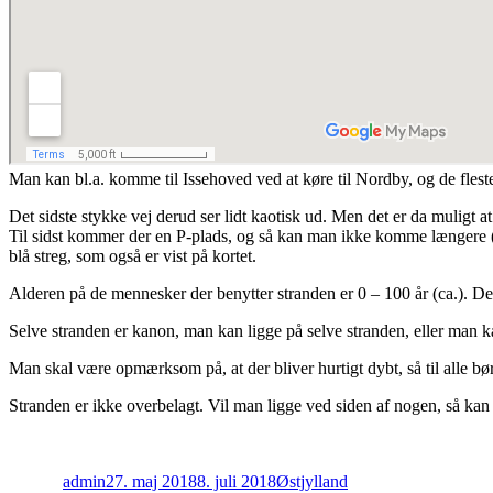
Man kan bl.a. komme til Issehoved ved at køre til Nordby, og de fleste
Det sidste stykke vej derud ser lidt kaotisk ud. Men det er da muligt at
Til sidst kommer der en P-plads, og så kan man ikke komme længere (de
blå streg, som også er vist på kortet.
Alderen på de mennesker der benytter stranden er 0 – 100 år (ca.). Der
Selve stranden er kanon, man kan ligge på selve stranden, eller man k
Man skal være opmærksom på, at der bliver hurtigt dybt, så til alle bø
Stranden er ikke overbelagt. Vil man ligge ved siden af nogen, så kan m
Forfatter
Udgivet
Kategorier
admin
27. maj 2018
8. juli 2018
Østjylland