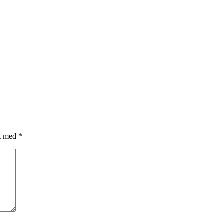
et med
*