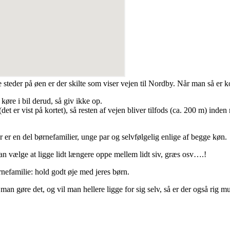
 steder på øen er der skilte som viser vejen til Nordby. Når man så er k
 køre i bil derud, så giv ikke op.
t er vist på kortet), så resten af vejen bliver tilfods (ca. 200 m) ind
 er en del børnefamilier, unge par og selvfølgelig enlige af begge køn.
an vælge at ligge lidt længere oppe mellem lidt siv, græs osv….!
rnefamilie: hold godt øje med jeres børn.
an gøre det, og vil man hellere ligge for sig selv, så er der også rig mu