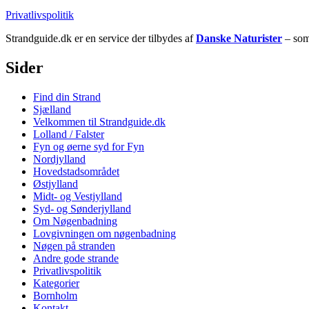
Privatlivspolitik
Strandguide.dk er en service der tilbydes af
Danske Naturister
– som 
Sider
Find din Strand
Sjælland
Velkommen til Strandguide.dk
Lolland / Falster
Fyn og øerne syd for Fyn
Nordjylland
Hovedstadsområdet
Østjylland
Midt- og Vestjylland
Syd- og Sønderjylland
Om Nøgenbadning
Lovgivningen om nøgenbadning
Nøgen på stranden
Andre gode strande
Privatlivspolitik
Kategorier
Bornholm
Kontakt