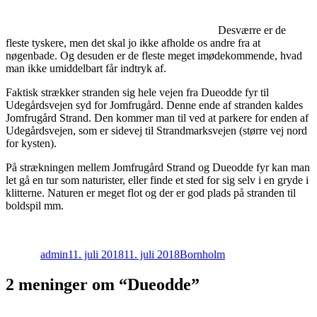
Desværre er de
fleste tyskere, men det skal jo ikke afholde os andre fra at
nøgenbade. Og desuden er de fleste meget imødekommende, hvad
man ikke umiddelbart får indtryk af.
Faktisk strækker stranden sig hele vejen fra Dueodde fyr til
Udegårdsvejen syd for Jomfrugård. Denne ende af stranden kaldes
Jomfrugård Strand. Den kommer man til ved at parkere for enden af
Udegårdsvejen, som er sidevej til Strandmarksvejen (større vej nord
for kysten).
På strækningen mellem Jomfrugård Strand og Dueodde fyr kan man
let gå en tur som naturister, eller finde et sted for sig selv i en gryde i
klitterne. Naturen er meget flot og der er god plads på stranden til
boldspil mm.
Forfatter
Udgivet
Kategorier
admin
11. juli 2018
11. juli 2018
Bornholm
2 meninger om “Dueodde”