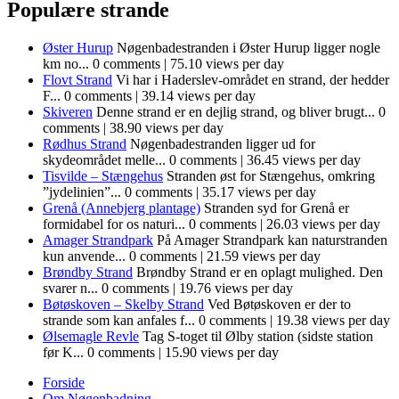
Populære strande
Øster Hurup
Nøgenbadestranden i Øster Hurup ligger nogle
km no...
0 comments
|
75.10 views per day
Flovt Strand
Vi har i Haderslev-området en strand, der hedder
F...
0 comments
|
39.14 views per day
Skiveren
Denne strand er en dejlig strand, og bliver brugt...
0
comments
|
38.90 views per day
Rødhus Strand
Nøgenbadestranden ligger ud for
skydeområdet melle...
0 comments
|
36.45 views per day
Tisvilde – Stængehus
Stranden øst for Stængehus, omkring
”jydelinien”...
0 comments
|
35.17 views per day
Grenå (Annebjerg plantage)
Stranden syd for Grenå er
formidabel for os naturi...
0 comments
|
26.03 views per day
Amager Strandpark
På Amager Strandpark kan naturstranden
kun anvende...
0 comments
|
21.59 views per day
Brøndby Strand
Brøndby Strand er en oplagt mulighed. Den
svarer n...
0 comments
|
19.76 views per day
Bøtøskoven – Skelby Strand
Ved Bøtøskoven er der to
strande som kan anfales f...
0 comments
|
19.38 views per day
Ølsemagle Revle
Tag S-toget til Ølby station (sidste station
før K...
0 comments
|
15.90 views per day
Forside
Om Nøgenbadning