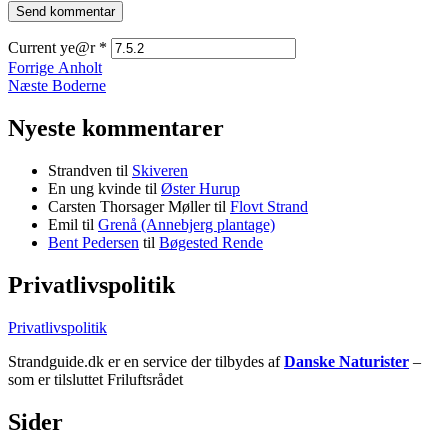
Current ye@r
*
Indlægsnavigation
Forrige
Forrige
Anholt
Næste
indlæg:
Næste
Boderne
indlæg:
Nyeste kommentarer
Strandven
til
Skiveren
En ung kvinde
til
Øster Hurup
Carsten Thorsager Møller
til
Flovt Strand
Emil
til
Grenå (Annebjerg plantage)
Bent Pedersen
til
Bøgested Rende
Privatlivspolitik
Privatlivspolitik
Strandguide.dk er en service der tilbydes af
Danske Naturister
–
som er tilsluttet Friluftsrådet
Sider