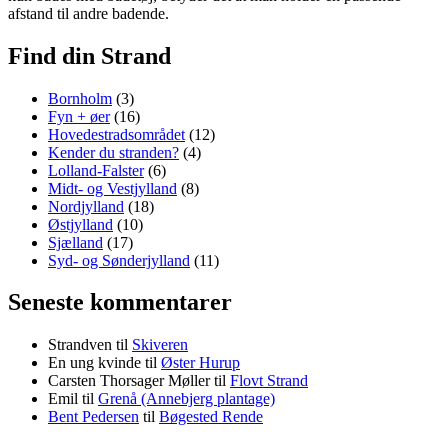
afstand til andre badende.
Find din Strand
Bornholm
(3)
Fyn + øer
(16)
Hovedestradsområdet
(12)
Kender du stranden?
(4)
Lolland-Falster
(6)
Midt- og Vestjylland
(8)
Nordjylland
(18)
Østjylland
(10)
Sjælland
(17)
Syd- og Sønderjylland
(11)
Seneste kommentarer
Strandven
til
Skiveren
En ung kvinde
til
Øster Hurup
Carsten Thorsager Møller
til
Flovt Strand
Emil
til
Grenå (Annebjerg plantage)
Bent Pedersen
til
Bøgested Rende