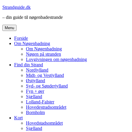
Videre
Strandguide.dk
til
– din guide til nøgenbadestrande
indhold
Menu
Forside
Om Nøgenbadning
Om Nøgenbadning
Nøgen på stranden
Lovgivningen om nøgenbadning
Find din Strand
Nordjylland
Midt- og Vestjylland
Østjylland
Syd- og Sønderjylland
Fyn + øer
Sjælland
Lolland-Falster
Hovedestradsområdet
Bornholm
Kort
Hovedstadsområdet
Sjælland