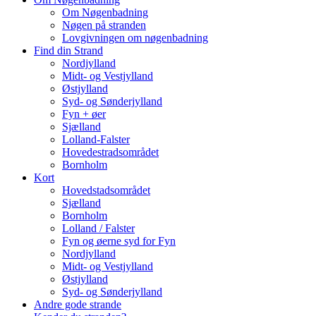
Om Nøgenbadning
Nøgen på stranden
Lovgivningen om nøgenbadning
Find din Strand
Nordjylland
Midt- og Vestjylland
Østjylland
Syd- og Sønderjylland
Fyn + øer
Sjælland
Lolland-Falster
Hovedestradsområdet
Bornholm
Kort
Hovedstadsområdet
Sjælland
Bornholm
Lolland / Falster
Fyn og øerne syd for Fyn
Nordjylland
Midt- og Vestjylland
Østjylland
Syd- og Sønderjylland
Andre gode strande