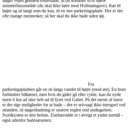
følger vejen gennem Østerballe, til du kommer til et større
sommerhusområde (du skal ikke køre mod Hofmansgave). Kør til
højre og så langt som du kan, til en stor parkeringsplads. Her er der
ofte mange mennesker, så her skal du ikke bade uden tøj.
Fra
parkeringspladsen går en sti langs vandet til højre (mod øst). En bom
forhindrer bilkørsel, men hvis du gider gå eller cykle, kan du nyde
turen 6 km ad stier helt ud til fyret ved Gabet. På det meste af turen
er der rige muligheder for at bade – der er selvsagt ikke trængsel ved
stranden, så nøgenbadning er snarere reglen end undtagelsen.
Nordkysten er den bedste. Enebærodde er i øvrigt et yndet turmål –
også udenfor badesæsonen.