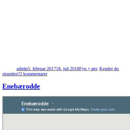
Forfatter
Udgivet
Kategorier
admin
5. februar 2017
18. juli 2018
Fyn + øer
,
Kender du
til
stranden?
2 kommentarer
Grønnehave
Enebærodde