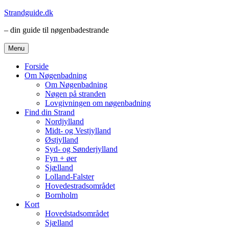
Videre
Strandguide.dk
til
– din guide til nøgenbadestrande
indhold
Menu
Forside
Om Nøgenbadning
Om Nøgenbadning
Nøgen på stranden
Lovgivningen om nøgenbadning
Find din Strand
Nordjylland
Midt- og Vestjylland
Østjylland
Syd- og Sønderjylland
Fyn + øer
Sjælland
Lolland-Falster
Hovedestradsområdet
Bornholm
Kort
Hovedstadsområdet
Sjælland