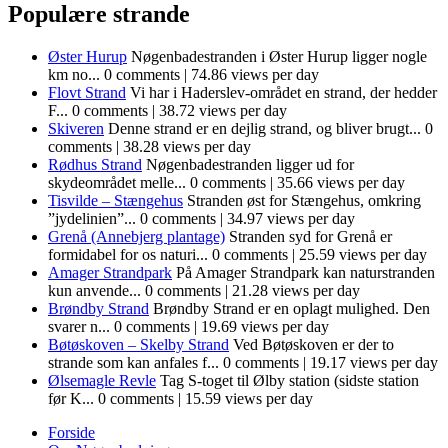
Populære strande
Øster Hurup
Nøgenbadestranden i Øster Hurup ligger nogle
km no...
0 comments
|
74.86 views per day
Flovt Strand
Vi har i Haderslev-området en strand, der hedder
F...
0 comments
|
38.72 views per day
Skiveren
Denne strand er en dejlig strand, og bliver brugt...
0
comments
|
38.28 views per day
Rødhus Strand
Nøgenbadestranden ligger ud for
skydeområdet melle...
0 comments
|
35.66 views per day
Tisvilde – Stængehus
Stranden øst for Stængehus, omkring
”jydelinien”...
0 comments
|
34.97 views per day
Grenå (Annebjerg plantage)
Stranden syd for Grenå er
formidabel for os naturi...
0 comments
|
25.59 views per day
Amager Strandpark
På Amager Strandpark kan naturstranden
kun anvende...
0 comments
|
21.28 views per day
Brøndby Strand
Brøndby Strand er en oplagt mulighed. Den
svarer n...
0 comments
|
19.69 views per day
Bøtøskoven – Skelby Strand
Ved Bøtøskoven er der to
strande som kan anfales f...
0 comments
|
19.17 views per day
Ølsemagle Revle
Tag S-toget til Ølby station (sidste station
før K...
0 comments
|
15.59 views per day
Forside