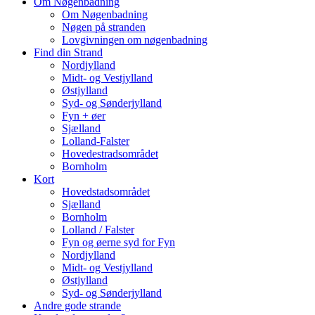
Om Nøgenbadning
Om Nøgenbadning
Nøgen på stranden
Lovgivningen om nøgenbadning
Find din Strand
Nordjylland
Midt- og Vestjylland
Østjylland
Syd- og Sønderjylland
Fyn + øer
Sjælland
Lolland-Falster
Hovedestradsområdet
Bornholm
Kort
Hovedstadsområdet
Sjælland
Bornholm
Lolland / Falster
Fyn og øerne syd for Fyn
Nordjylland
Midt- og Vestjylland
Østjylland
Syd- og Sønderjylland
Andre gode strande