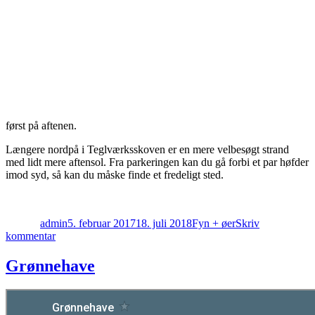
først på aftenen.
Længere nordpå i Teglværksskoven er en mere velbesøgt strand
med lidt mere aftensol. Fra parkeringen kan du gå forbi et par høfder
imod syd, så kan du måske finde et fredeligt sted.
Forfatter
Udgivet
Kategorier
admin
5. februar 2017
18. juli 2018
Fyn + øer
Skriv
til
kommentar
Teglværksskoven
(Nyborg)
Grønnehave