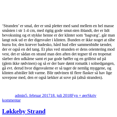
‘Stranden’ er smal, der er små pletter med sand mellem en hel masse
småsten i str 1-4 cm, med rigtig gode smut-sten iblandt, der er lidt
bevoksning og et stykke henne er der klinter som ‘bagvæg’, går man
langt nok ud er der digesvaler i klinten. Bunden er ikke noget at råbe
hurra for, den kræver badesko, hård hud eller sammenbidte tænder,
der er også en del tang. Et plus ved stranden er dens orientering mod
vest, det er sådan en strand man den aften det tegner til en tropenat
slæber den udkårne samt et par gode bøffer og en grillrist ud på
(glem ikke rødvinen) og så er der bare dømt romatik i solnedgangen,
gå evt. derud hvor digesvalerne er så tager de nemlig myggene, og
klinten afstråler lidt varme. Blir rødvinen til flere flasker så hav lige
sovepose med, den er også lækker at sove på (altså stranden).
Forfatter
Udgivet
Kategorier
admin
5. februar 2017
18. juli 2018
Fyn + øer
Skriv
til
kommentar
Helnæs
Løkkeby Strand