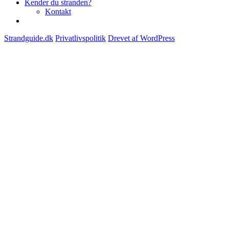
Kender du stranden?
Kontakt
Strandguide.dk
Privatlivspolitik
Drevet af WordPress