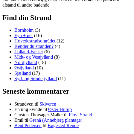
afstand til andre badende.
Find din Strand
Bornholm
(3)
Fyn + øer
(16)
Hovedestradsområdet
(12)
Kender du stranden?
(4)
Lolland-Falster
(6)
Midt- og Vestjylland
(8)
Nordjylland
(18)
Østjylland
(10)
Sjælland
(17)
Syd- og Sønderjylland
(11)
Seneste kommentarer
Strandven
til
Skiveren
En ung kvinde
til
Øster Hurup
Carsten Thorsager Møller
til
Flovt Strand
Emil
til
Grenå (Annebjerg plantage)
Bent Pedersen
til
Bøgested Rende