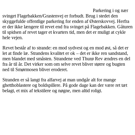
Parkering i og nær
svinget Flagebakken/Grastenvej er forbudt. Brug i stedet den
skyggefulde offentlige parkering for enden af Østerskovvej. Herfra
er der ikke længere til revet end fra svinget på Flagebakken. Gåturen
til spidsen af revet tager et kvarters tid, men det er muligt at cykle
hele vejen.
Revet består af to strande: en mod sydvest og en mod øst, så det er
let at finde læ. Strandens kvalitet er ok – det er ikke ren sandstand,
men blandet med småsten. Strandene ved Thurø Rev ændres en del
fra år til år. Det virker som om selve revet bliver større og bugten
ned til Smørmosen bliver eroderet.
Stranden er så langt fra alfarvej at man undgår alt for mange
ghetthoblastere og boldspillere. På gode dage kan der være ret tæt
belagt, et mix af tekstilere og nøgne, men altid roligt.