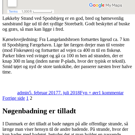
Løkkeby Strand ved Spodsbjerg er en god, bred og børnevenlig
sandstrand lige ud til det sydlige Storebælt. Godt beskyttet af buske
og græs, så man kan ligge i fred.
Kørselsvejledning: Fra Langelandsbroen fortsættes ligeud ca. 7 km
til Spodsbjerg Færgehavn. Lige før færgen drejer man til venstre
(mod Fiskesøen) og fortsætter ad vejen ca 400 m til en fiskesø.
Parker bilen ved svinget og gå ca 100 m hen ad stranden, der er
knap 300 m lang (inden næste P-plads, hvor der typisk er tekstil).
Smid tøjet og nyd de store tankskibe, der passerer næsten hver halve
time.
Forfatter
Udgivet
Kategorier
til
Løkk
admin
5. februar 2017
7. juli 2018
Fyn + øer
1 kommentar
Stran
Indlægsinddeling
Side
Side
Forrige side
1
2
Nøgenbadning er tilladt
I Danmark er det tilladt at bade nøgen på alle offentlige strande, så
længe man viser hensyn til de andre badende. På strande, hvor der
kun bades med badetøj, betyder det at man holder en passende