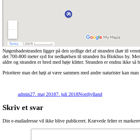
Nøgenbadestranden ligger på den sydlige del af stranden (kør til venstr
det 700-800 meter syd for nedkørlsen til stranden fra Blokhus by. Men
aldre og stranden er bred med høje klitter. Stranden er endnu ikke så br
Prioritere man det højt at være sammen med andre naturister kan man
Forfatter
Udgivet
Kategorier
admin
27. maj 2018
7. juli 2018
Nordjylland
Skriv et svar
Din e-mailadresse vil ikke blive publiceret.
Krævede felter er marker