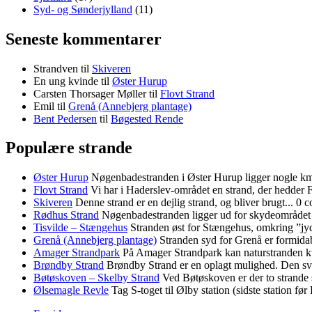
Syd- og Sønderjylland
(11)
Seneste kommentarer
Strandven
til
Skiveren
En ung kvinde
til
Øster Hurup
Carsten Thorsager Møller
til
Flovt Strand
Emil
til
Grenå (Annebjerg plantage)
Bent Pedersen
til
Bøgested Rende
Populære strande
Øster Hurup
Nøgenbadestranden i Øster Hurup ligger nogle km
Flovt Strand
Vi har i Haderslev-området en strand, der hedder F
Skiveren
Denne strand er en dejlig strand, og bliver brugt...
0 c
Rødhus Strand
Nøgenbadestranden ligger ud for skydeområdet 
Tisvilde – Stængehus
Stranden øst for Stængehus, omkring ”jyd
Grenå (Annebjerg plantage)
Stranden syd for Grenå er formidabe
Amager Strandpark
På Amager Strandpark kan naturstranden k
Brøndby Strand
Brøndby Strand er en oplagt mulighed. Den sva
Bøtøskoven – Skelby Strand
Ved Bøtøskoven er der to strande 
Ølsemagle Revle
Tag S-toget til Ølby station (sidste station før 