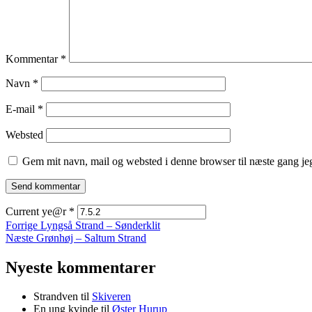
Kommentar
*
Navn
*
E-mail
*
Websted
Gem mit navn, mail og websted i denne browser til næste gang j
Current ye@r
*
Indlægsnavigation
Forrige
Forrige
Lyngså Strand – Sønderklit
Næste
indlæg:
Næste
Grønhøj – Saltum Strand
indlæg:
Nyeste kommentarer
Strandven
til
Skiveren
En ung kvinde
til
Øster Hurup