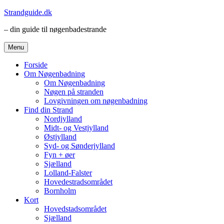
Videre
Strandguide.dk
til
– din guide til nøgenbadestrande
indhold
Menu
Forside
Om Nøgenbadning
Om Nøgenbadning
Nøgen på stranden
Lovgivningen om nøgenbadning
Find din Strand
Nordjylland
Midt- og Vestjylland
Østjylland
Syd- og Sønderjylland
Fyn + øer
Sjælland
Lolland-Falster
Hovedestradsområdet
Bornholm
Kort
Hovedstadsområdet
Sjælland