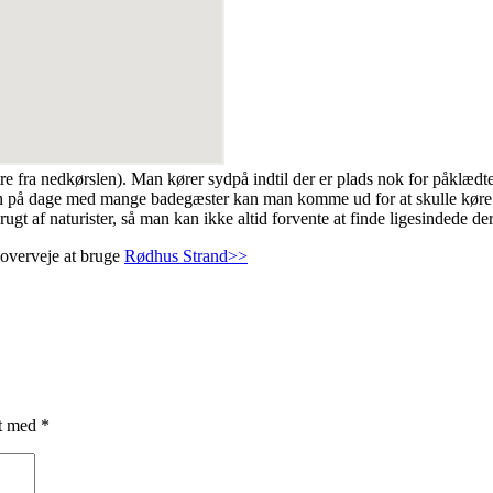
e fra nedkørslen). Man kører sydpå indtil der er plads nok for påklædte b
 på dage med mange badegæster kan man komme ud for at skulle køre helt
ugt af naturister, så man kan ikke altid forvente at finde ligesindede der
 overveje at bruge
Rødhus Strand>>
et med
*