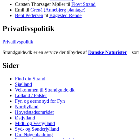
Carsten Thorsager Møller
til
Flovt Strand
Emil
til
Grenå (Annebjerg plantage)
Bent Pedersen
til
Bøgested Rende
Privatlivspolitik
Privatlivspolitik
Strandguide.dk er en service der tilbydes af
Danske Naturister
– som 
Sider
Find din Strand
Sjælland
Velkommen til Strandguide.dk
Lolland / Falster
Fyn og øerne syd for Fyn
Nordjylland
Hovedstadsområdet
Østjylland
Midt- og Vestjylland
Syd- og Sønderjylland
Om Nøgenbadning