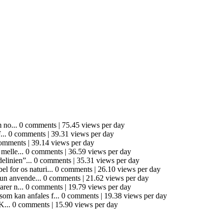
 no...
0 comments
|
75.45 views per day
...
0 comments
|
39.31 views per day
omments
|
39.14 views per day
melle...
0 comments
|
36.59 views per day
elinien”...
0 comments
|
35.31 views per day
l for os naturi...
0 comments
|
26.10 views per day
un anvende...
0 comments
|
21.62 views per day
rer n...
0 comments
|
19.79 views per day
som kan anfales f...
0 comments
|
19.38 views per day
K...
0 comments
|
15.90 views per day