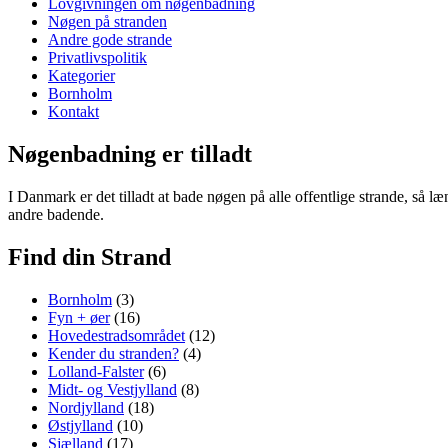
Lovgivningen om nøgenbadning
Nøgen på stranden
Andre gode strande
Privatlivspolitik
Kategorier
Bornholm
Kontakt
Nøgenbadning er tilladt
I Danmark er det tilladt at bade nøgen på alle offentlige strande, så 
andre badende.
Find din Strand
Bornholm
(3)
Fyn + øer
(16)
Hovedestradsområdet
(12)
Kender du stranden?
(4)
Lolland-Falster
(6)
Midt- og Vestjylland
(8)
Nordjylland
(18)
Østjylland
(10)
Sjælland
(17)