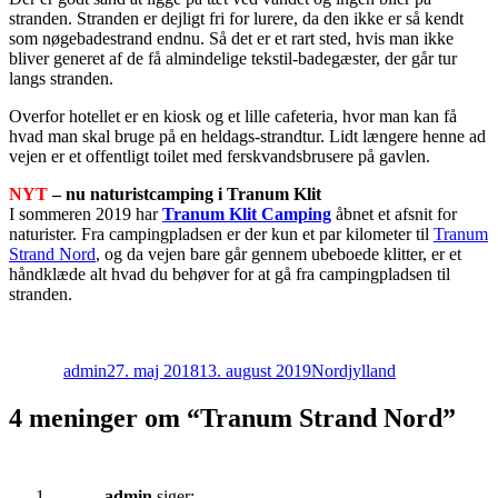
stranden. Stranden er dejligt fri for lurere, da den ikke er så kendt
som nøgebadestrand endnu. Så det er et rart sted, hvis man ikke
bliver generet af de få almindelige tekstil-badegæster, der går tur
langs stranden.
Overfor hotellet er en kiosk og et lille cafeteria, hvor man kan få
hvad man skal bruge på en heldags-strandtur. Lidt længere henne ad
vejen er et offentligt toilet med ferskvandsbrusere på gavlen.
NYT
– nu naturistcamping i Tranum Klit
I sommeren 2019 har
Tranum Klit Camping
åbnet et afsnit for
naturister. Fra campingpladsen er der kun et par kilometer til
Tranum
Strand Nord
, og da vejen bare går gennem ubeboede klitter, er et
håndklæde alt hvad du behøver for at gå fra campingpladsen til
stranden.
Forfatter
Udgivet
Kategorier
admin
27. maj 2018
13. august 2019
Nordjylland
4 meninger om “Tranum Strand Nord”
admin
siger: