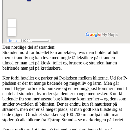
Den nordlige del af stranden:
Stranden nord for hotellet kan anbefales, hvis man holder af lidt
mere strandliv og kan leve med nogle få tekstilere på stranden –
tilmed er man tæt på kiosk, toilet og brusere og stranden har en
befriende mangel på kratluskere.
Kør forbi hotellet og parker på P-pladsen mellem klitterne. Ud for P-
pladsen er der tit mange badende og meget liv og larm. Men går
man til højre forbi de to bunkere og en redningspost kommer man til
en del af stranden, hvor der sjældent er mange mennesker. Kun få
badende fra sommerhusene bag klitterne kommer her – og dem som
smider overdelen til bikinien. Der er endnu kun få naturister på
stranden, men der er så meget plads, at man godt kan tillade sig at
bade nøgen. Området strækker sig 100-200 m nordpå indtil man
støder på alle bilerne fra Ejstrup Strand – se markeringen på kortet.
Der er godt sand at ligge på tæt ved vandet og ingen biler på