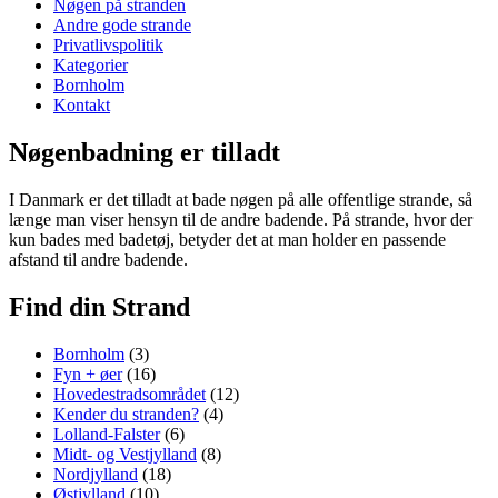
Nøgen på stranden
Andre gode strande
Privatlivspolitik
Kategorier
Bornholm
Kontakt
Nøgenbadning er tilladt
I Danmark er det tilladt at bade nøgen på alle offentlige strande, så
længe man viser hensyn til de andre badende. På strande, hvor der
kun bades med badetøj, betyder det at man holder en passende
afstand til andre badende.
Find din Strand
Bornholm
(3)
Fyn + øer
(16)
Hovedestradsområdet
(12)
Kender du stranden?
(4)
Lolland-Falster
(6)
Midt- og Vestjylland
(8)
Nordjylland
(18)
Østjylland
(10)