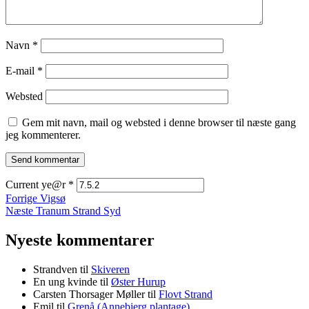
Navn
*
E-mail
*
Websted
Gem mit navn, mail og websted i denne browser til næste gang
jeg kommenterer.
Current ye@r
*
Indlægsnavigation
Forrige
Forrige
Vigsø
Næste
indlæg:
Næste
Tranum Strand Syd
indlæg:
Nyeste kommentarer
Strandven
til
Skiveren
En ung kvinde
til
Øster Hurup
Carsten Thorsager Møller
til
Flovt Strand
Emil
til
Grenå (Annebjerg plantage)