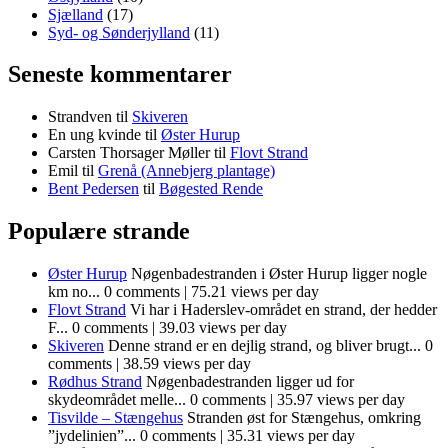
Sjælland
(17)
Syd- og Sønderjylland
(11)
Seneste kommentarer
Strandven
til
Skiveren
En ung kvinde
til
Øster Hurup
Carsten Thorsager Møller
til
Flovt Strand
Emil
til
Grenå (Annebjerg plantage)
Bent Pedersen
til
Bøgested Rende
Populære strande
Øster Hurup
Nøgenbadestranden i Øster Hurup ligger nogle
km no...
0 comments
|
75.21 views per day
Flovt Strand
Vi har i Haderslev-området en strand, der hedder
F...
0 comments
|
39.03 views per day
Skiveren
Denne strand er en dejlig strand, og bliver brugt...
0
comments
|
38.59 views per day
Rødhus Strand
Nøgenbadestranden ligger ud for
skydeområdet melle...
0 comments
|
35.97 views per day
Tisvilde – Stængehus
Stranden øst for Stængehus, omkring
”jydelinien”...
0 comments
|
35.31 views per day