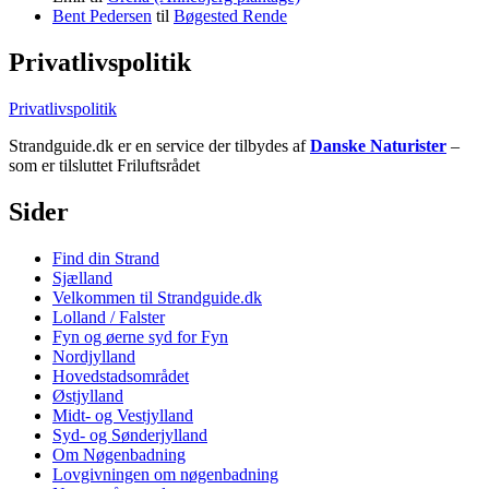
Bent Pedersen
til
Bøgested Rende
Privatlivspolitik
Privatlivspolitik
Strandguide.dk er en service der tilbydes af
Danske Naturister
–
som er tilsluttet Friluftsrådet
Sider
Find din Strand
Sjælland
Velkommen til Strandguide.dk
Lolland / Falster
Fyn og øerne syd for Fyn
Nordjylland
Hovedstadsområdet
Østjylland
Midt- og Vestjylland
Syd- og Sønderjylland
Om Nøgenbadning
Lovgivningen om nøgenbadning