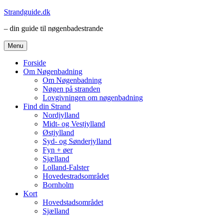
Videre
Strandguide.dk
til
– din guide til nøgenbadestrande
indhold
Menu
Forside
Om Nøgenbadning
Om Nøgenbadning
Nøgen på stranden
Lovgivningen om nøgenbadning
Find din Strand
Nordjylland
Midt- og Vestjylland
Østjylland
Syd- og Sønderjylland
Fyn + øer
Sjælland
Lolland-Falster
Hovedestradsområdet
Bornholm
Kort
Hovedstadsområdet
Sjælland