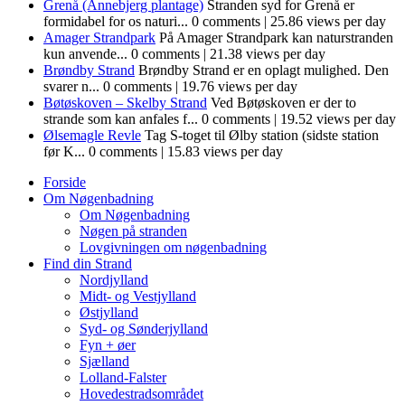
Grenå (Annebjerg plantage)
Stranden syd for Grenå er
formidabel for os naturi...
0 comments
|
25.86 views per day
Amager Strandpark
På Amager Strandpark kan naturstranden
kun anvende...
0 comments
|
21.38 views per day
Brøndby Strand
Brøndby Strand er en oplagt mulighed. Den
svarer n...
0 comments
|
19.76 views per day
Bøtøskoven – Skelby Strand
Ved Bøtøskoven er der to
strande som kan anfales f...
0 comments
|
19.52 views per day
Ølsemagle Revle
Tag S-toget til Ølby station (sidste station
før K...
0 comments
|
15.83 views per day
Forside
Om Nøgenbadning
Om Nøgenbadning
Nøgen på stranden
Lovgivningen om nøgenbadning
Find din Strand
Nordjylland
Midt- og Vestjylland
Østjylland
Syd- og Sønderjylland
Fyn + øer
Sjælland
Lolland-Falster
Hovedestradsområdet