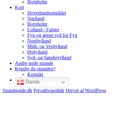
Bornholm
Kort
Hovedstadsområdet
Sjælland
Bornholm
Lolland / Falster
Fyn og øerne syd for Fyn
Nordjylland
Midt- og Vestjylland
Østjylland
Syd- og Sønderjylland
Andre gode strande
Kender du stranden?
Kontakt
Dansk
Strandguide.dk
Privatlivspolitik
Drevet af WordPress